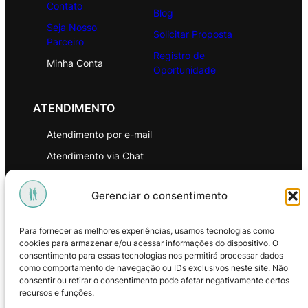
Contato
Blog
Seja Nosso
Solicitar Proposta
Parceiro
Registro de
Minha Conta
Oportunidade
ATENDIMENTO
Atendimento por e-mail
Atendimento via Chat
WhatsApp
Gerenciar o consentimento
INSTITUCIONAL
Para fornecer as melhores experiências, usamos tecnologias como
Política de Privacidade
cookies para armazenar e/ou acessar informações do dispositivo. O
consentimento para essas tecnologias nos permitirá processar dados
Política de Troca e Devoluções
como comportamento de navegação ou IDs exclusivos neste site. Não
consentir ou retirar o consentimento pode afetar negativamente certos
Política de Reembolso
recursos e funções.
Termos & Condições de Uso