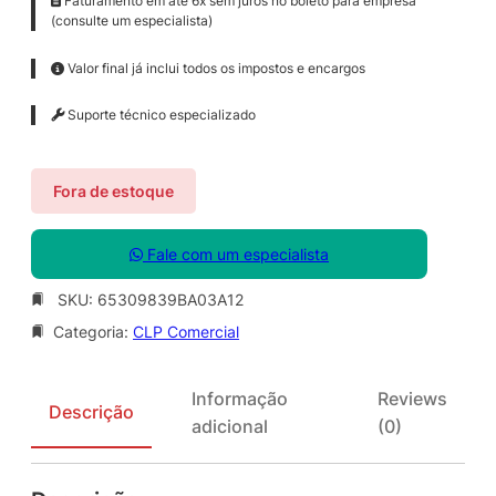
Faturamento em até 6x sem juros no boleto para empresa
(consulte um especialista)
Valor final já inclui todos os impostos e encargos
Suporte técnico especializado
Fora de estoque
Fale com um especialista
SKU:
65309839BA03A12
Categoria:
CLP Comercial
Informação
Reviews
Descrição
adicional
(0)