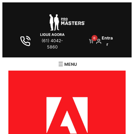
LIGUE AGORA
Entra
0
(61) 4042-
r
5860