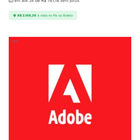
em até 3x de
R$
761,18
sem juros
R$
2.169,36
à vista no Pix ou Boleto