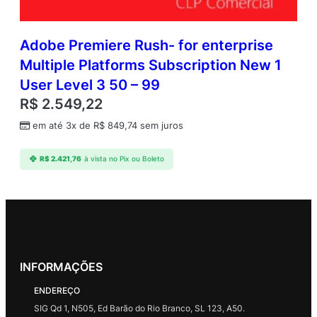
Adobe Premiere Rush- for enterprise
Multiple Platforms Subscription New 1
User Level 3 50 – 99
R$
2.549,22
em até 3x de
R$
849,74
sem juros
R$
2.421,76
à vista no Pix ou Boleto
INFORMAÇÕES
ENDEREÇO
SIG Qd 1, N505, Ed Barão do Rio Branco, SL 123, A50.