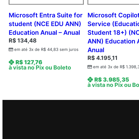
Microsoft Entra Suite for
Microsoft Copilot
student (NCE EDU ANN)
Service (Educati
Education Anual – Anual
Student 18+) (N
R$
134,48
ANN) Education 
Anual
em até 3x de
R$
44,83
sem juros
R$
4.195,11
R$
127,76
à vista no Pix ou Boleto
em até 3x de
R$
1.398,
R$
3.985,35
à vista no Pix ou B