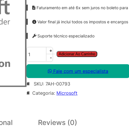
Faturamento em até 6x sem juros no boleto para 
Valor final já inclui todos os impostos e encargos
Suporte técnico especializado
S
+
Adicionar Ao Carrinho
f
-
B
S
Fale com um especialista
V
SKU:
7AH-00793
r
E
Categoria:
Microsoft
n
C
A
L
onal
Reviews (0)
S