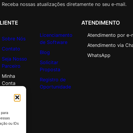
d
Receba nossas atualizações diretamente no seu e-mail.
e
m
LIENTE
ATENDIMENTO
i
c
Licenciamento
Atendimento por e-
O
Sobre Nós
de Software
p
Atendimento via Ch
Contato
e
Blog
WhatsApp
Seja Nosso
n
Solicitar
Parceiro
V
Proposta
a
Minha
Registro de
l
Conta
Oportunidade
u
e
q
u
 para
a
 essas
n
ação ou IDs
t