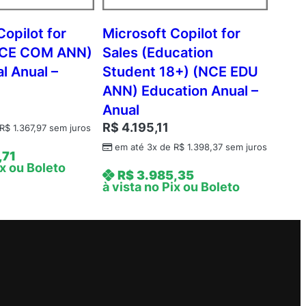
Copilot for
Microsoft Copilot for
NCE COM ANN)
Sales (Education
l Anual –
Student 18+) (NCE EDU
ANN) Education Anual –
Anual
R$
4.195,11
R$
1.367,97
sem juros
em até 3x de
R$
1.398,37
sem juros
,71
ix ou Boleto
R$
3.985,35
à vista no Pix ou Boleto