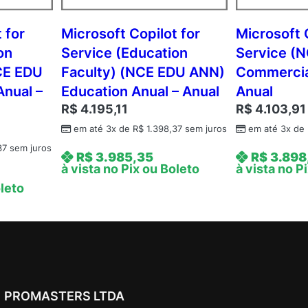
Y
2
 for
Microsoft Copilot for
Microsoft 
A
on
Service (Education
Service (
c
CE EDU
Faculty) (NCE EDU ANN)
Commercia
d
Anual –
Education Anual – Anual
Anual
m
R$
4.195,11
R$
4.103,91
c
A
em até 3x de
R$
1.398,37
sem juros
em até 3x de
P
37
sem juros
R$
3.985,35
R$
3.898
U
à vista no Pix ou Boleto
à vista no P
s
oleto
r
C
A
L
A
c
PROMASTERS LTDA
a