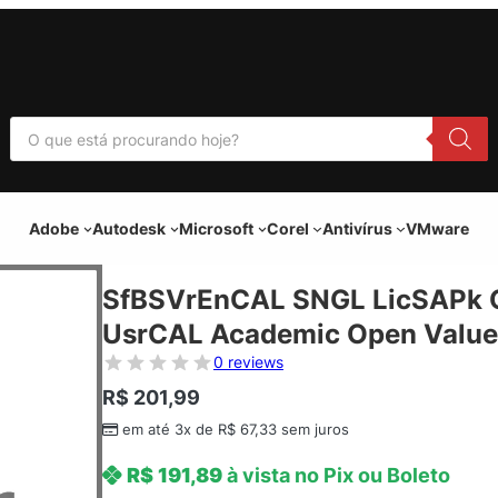
P
e
s
q
u
i
Adobe
Autodesk
Microsoft
Corel
Antivírus
VMware
s
a
r
p
SfBSVrEnCAL SNGL LicSAPk 
r
o
UsrCAL Academic Open Value
d
u
0 reviews
t
o
R$
201,99
s
em até 3x de
R$
67,33
sem juros
R$
191,89
à vista no Pix ou Boleto