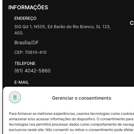
INFORMAÇÕES
ENDEREÇO
C
SIG Qd 1, N505, Ed Barão do Rio Branco, SL 123,
A50.
Brasília/DF
CEP: 70610-410
TELEFONE
(61) 4042-5860
E-MAIL
contato@promasters.net.br
Gerenciar o consentimento
HORÁRIO DE ATENDIMENTO
segunda a sexta das 9hrs às 18hrs exceto feriados.
Para fornecer as melhores experiências, usamos tecnologias como cookies
armazenar e/ou acessar informações do dispositivo. O consentimento para
Facebook
Instagram
Youtube
tecnologias nos permitirá processar dados como comportamento de naveg
exclusivos neste site. Não consentir ou retirar o consentimento pode afetar