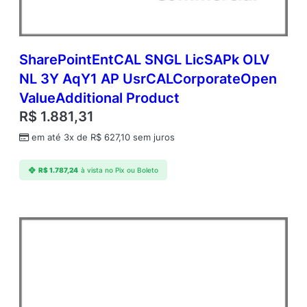
SharePointEntCAL SNGL LicSAPk OLV
NL 3Y AqY1 AP UsrCALCorporateOpen
ValueAdditional Product
R$
1.881,31
em até 3x de
R$
627,10
sem juros
R$
1.787,24
à vista no Pix ou Boleto