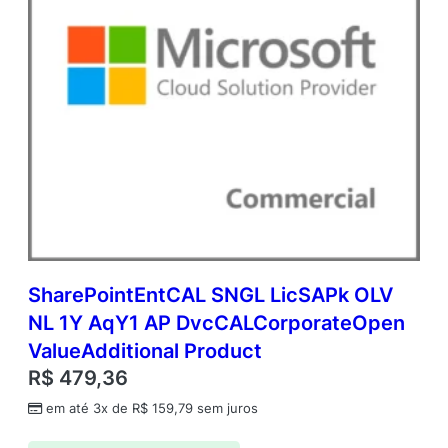
SharePointEntCAL SNGL LicSAPk OLV
NL 1Y AqY1 AP DvcCALCorporateOpen
ValueAdditional Product
R$
479,36
em até 3x de
R$
159,79
sem juros