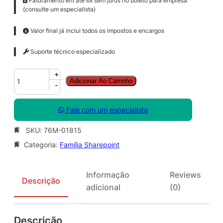
Faturamento em até 6x sem juros no boleto para empresa
(consulte um especialista)
Valor final já inclui todos os impostos e encargos
Suporte técnico especializado
S
+
Adicionar Ao Carrinho
h
-
a
r
Fale com um especialista
e
P
SKU:
76M-01815
o
Categoria:
Família Sharepoint
i
n
t
Informação
Reviews
S
Descrição
adicional
(0)
t
d
C
Descrição
A