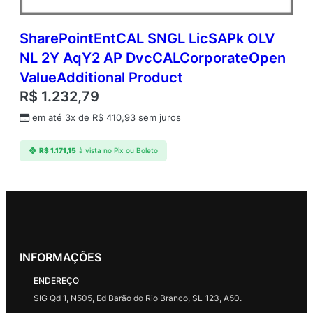
SharePointEntCAL SNGL LicSAPk OLV
NL 2Y AqY2 AP DvcCALCorporateOpen
ValueAdditional Product
R$
1.232,79
em até 3x de
R$
410,93
sem juros
R$
1.171,15
à vista no Pix ou Boleto
INFORMAÇÕES
ENDEREÇO
SIG Qd 1, N505, Ed Barão do Rio Branco, SL 123, A50.