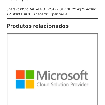
L
A
SharePointStdCAL ALNG LicSAPk OLV NL 2Y AqY2 Acdmc
L
AP Stdnt UsrCAL Academic Open Value
N
G
Produtos relacionados
L
i
c
S
A
P
k
O
L
V
N
L
2
Y
A
q