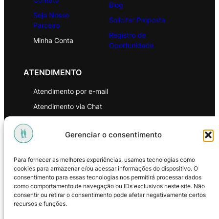
Blog
Seja Nosso
Solicitar Proposta
Parceiro
Registro de
Minha Conta
Oportunidade
ATENDIMENTO
Atendimento por e-mail
Atendimento via Chat
WhatsApp
Gerenciar o consentimento
INSTITUCIONAL
Para fornecer as melhores experiências, usamos tecnologias como
Política de Privacidade
cookies para armazenar e/ou acessar informações do dispositivo. O
consentimento para essas tecnologias nos permitirá processar dados
Política de Troca e Devoluções
como comportamento de navegação ou IDs exclusivos neste site. Não
consentir ou retirar o consentimento pode afetar negativamente certos
Política de Reembolso
recursos e funções.
Termos & Condições de Uso