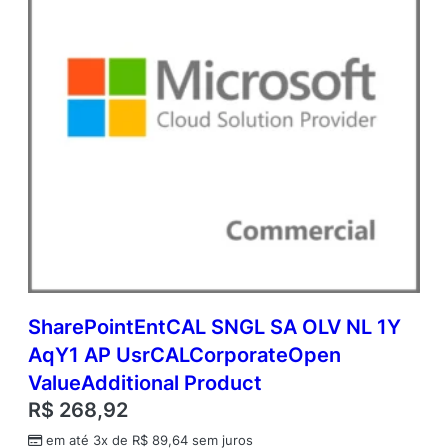
c
a
d
e
m
i
c
O
p
e
n
V
a
l
u
e
SharePointEntCAL SNGL SA OLV NL 1Y
q
AqY1 AP UsrCALCorporateOpen
u
a
ValueAdditional Product
n
R$
268,92
t
i
em até 3x de
R$
89,64
sem juros