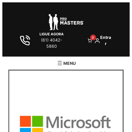
LIGUE AGORA
Entra
0
(61) 4042-
r
5860