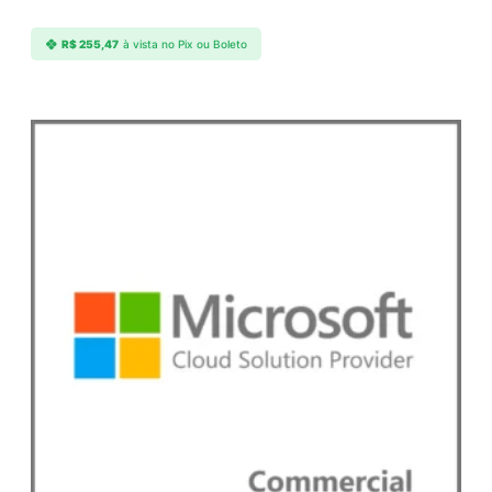
d
a
R$
255,47
à vista no Pix ou Boleto
d
e