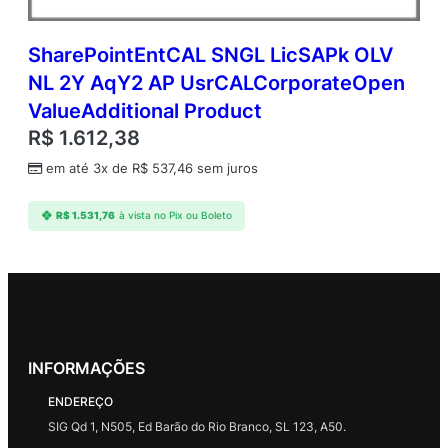
SharePointEntCAL SNGL LicSAPk OLV
NL 2Y AqY2 AP UsrCALCorporateOpen
ValueAdditional Product
R$
1.612,38
em até 3x de
R$
537,46
sem juros
R$
1.531,76
à vista no Pix ou Boleto
INFORMAÇÕES
ENDEREÇO
SIG Qd 1, N505, Ed Barão do Rio Branco, SL 123, A50.