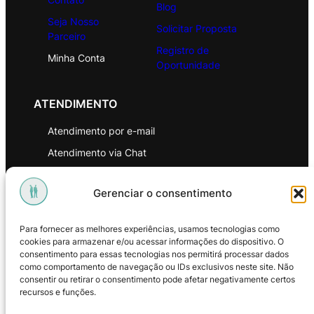
Blog
Seja Nosso
Solicitar Proposta
Parceiro
Registro de
Minha Conta
Oportunidade
ATENDIMENTO
Atendimento por e-mail
Atendimento via Chat
WhatsApp
Gerenciar o consentimento
INSTITUCIONAL
Para fornecer as melhores experiências, usamos tecnologias como
Política de Privacidade
cookies para armazenar e/ou acessar informações do dispositivo. O
consentimento para essas tecnologias nos permitirá processar dados
Política de Troca e Devoluções
como comportamento de navegação ou IDs exclusivos neste site. Não
consentir ou retirar o consentimento pode afetar negativamente certos
Política de Reembolso
recursos e funções.
Termos & Condições de Uso