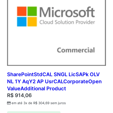
SharePointStdCAL SNGL LicSAPk OLV
NL 1Y AqY2 AP UsrCALCorporateOpen
ValueAdditional Product
R$
914,06
em até 3x de
R$
304,69
sem juros