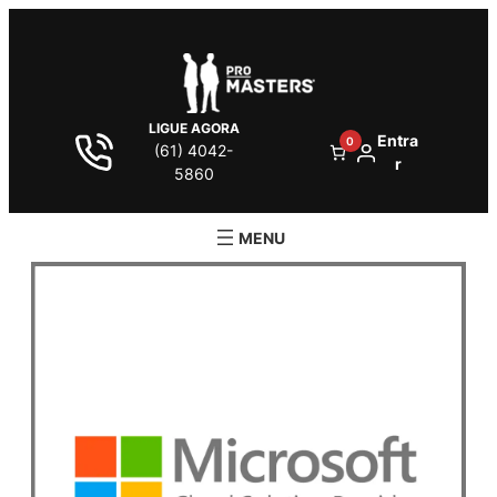
LIGUE AGORA
Entra
0
(61) 4042-
r
5860