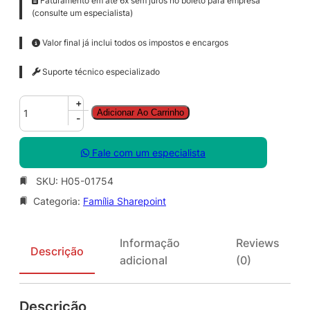
Faturamento em até 6x sem juros no boleto para empresa
(consulte um especialista)
Valor final já inclui todos os impostos e encargos
Suporte técnico especializado
S
+
Adicionar Ao Carrinho
h
-
a
r
Fale com um especialista
e
P
SKU:
H05-01754
o
Categoria:
Família Sharepoint
i
n
t
Informação
Reviews
S
Descrição
adicional
(0)
t
d
C
Descrição
A