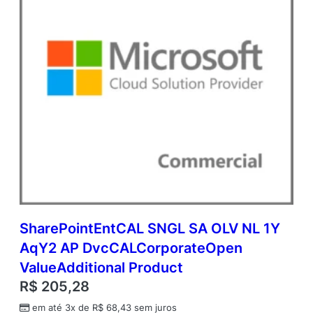
e
n
V
a
l
u
e
A
d
d
i
t
i
o
n
a
SharePointEntCAL SNGL SA OLV NL 1Y
l
AqY2 AP DvcCALCorporateOpen
P
r
ValueAdditional Product
o
R$
205,28
d
u
em até 3x de
R$
68,43
sem juros