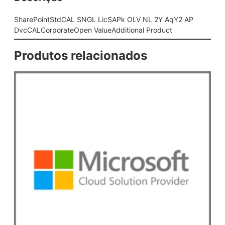
L
S
SharePointStdCAL SNGL LicSAPk OLV NL 2Y AqY2 AP
N
DvcCALCorporateOpen ValueAdditional Product
G
L
Produtos relacionados
L
i
c
S
A
P
k
O
L
V
N
L
2
Y
A
q