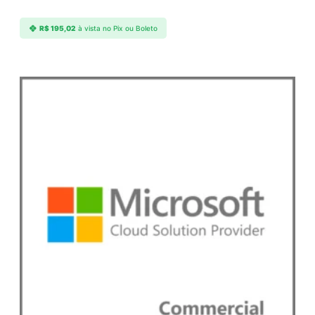
c
t
R$
195,02
à vista no Pix ou Boleto
q
u
a
n
t
i
d
a
d
e