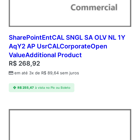
Y
2
A
P
D
v
SharePointEntCAL SNGL SA OLV NL 1Y
c
AqY2 AP UsrCALCorporateOpen
C
ValueAdditional Product
A
L
R$
268,92
C
em até 3x de
R$
89,64
sem juros
o
r
p
R$
255,47
à vista no Pix ou Boleto
o
r
a
t
e
O
p