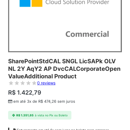
SharePointStdCAL SNGL LicSAPk OLV
NL 2Y AqY2 AP DvcCALCorporateOpen
ValueAdditional Product
0 reviews
R$
1.422,79
em até 3x de
R$
474,26
sem juros
R$
1.351,65
à vista no Pix ou Boleto