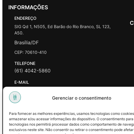
INFORMAÇÕES
ENDEREÇO
C
SIG Qd 1, N505, Ed Barão do Rio Branco, SL 123,
A50.
Brasília/DF
CEP: 70610-410
TELEFONE
(61) 4042-5860
E-MAIL
contato@promasters.net.br
Gerenciar o consentimento
HORÁRIO DE ATENDIMENTO
segunda a sexta das 9hrs às 18hrs exceto feriados.
Para fornecer as melhores experiências, usamos tecnologias como cookies
armazenar e/ou acessar informações do dispositivo. O consentimento para
Facebook
Instagram
Youtube
tecnologias nos permitirá processar dados como comportamento de naveg
exclusivos neste site. Não consentir ou retirar o consentimento pode afetar