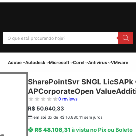
P
e
s
q
u
i
Adobe
Autodesk
Microsoft
Corel
Antivírus
VMware
s
a
r
p
SharePointSvr SNGL LicSAPk
r
o
APCorporateOpen ValueAdditi
d
u
0 reviews
t
o
R$
50.640,33
s
em até 3x de
R$
16.880,11
sem juros
R$
48.108,31
à vista no Pix ou Boleto