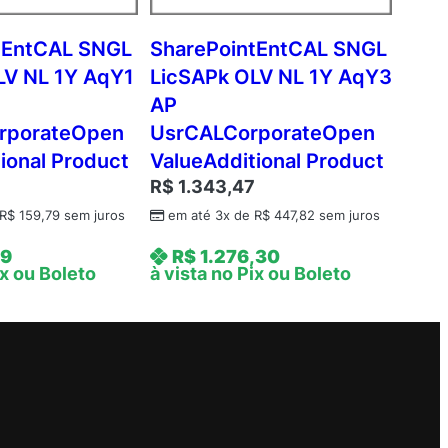
tEntCAL SNGL
SharePointEntCAL SNGL
LV NL 1Y AqY1
LicSAPk OLV NL 1Y AqY3
AP
rporateOpen
UsrCALCorporateOpen
ional Product
ValueAdditional Product
R$
1.343,47
R$
159,79
sem juros
em até 3x de
R$
447,82
sem juros
39
R$
1.276,30
ix ou Boleto
à vista no Pix ou Boleto