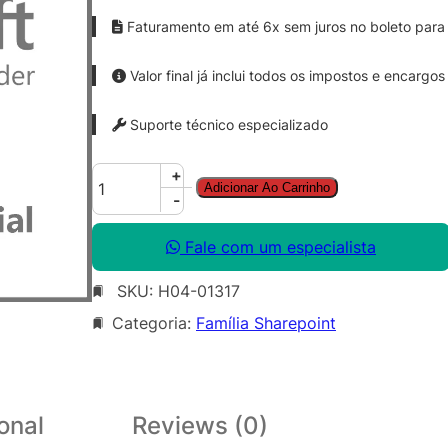
Faturamento em até 6x sem juros no boleto para 
Valor final já inclui todos os impostos e encargos
Suporte técnico especializado
S
+
Adicionar Ao Carrinho
h
-
a
r
Fale com um especialista
e
SKU:
H04-01317
P
o
Categoria:
Família Sharepoint
i
n
t
S
onal
Reviews (0)
v