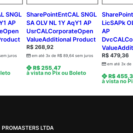
A
q
AL SNGL
SharePointEntCAL SNGL
SharePoin
Y
Y1 AP
SA OLV NL 1Y AqY1 AP
LicSAPk O
2
teOpen
UsrCALCorporateOpen
AP
A
Product
ValueAdditional Product
DvcCALCo
P
R$
268,92
ValueAddit
C
R$
479,36
o
em juros
em até 3x de
R$
89,64
sem juros
r
em até 3x de
R$
255,47
p
oleto
à vista no Pix ou Boleto
R$
455,
o
à vista no P
r
a
t
e
O
p
PROMASTERS LTDA
e