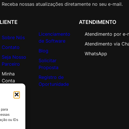
n
Receba nossas atualizações diretamente no seu e-mail.
V
a
LIENTE
ATENDIMENTO
l
u
Licenciamento
Atendimento por e-
e
Sobre Nós
de Software
A
Atendimento via Ch
Contato
d
Blog
WhatsApp
Seja Nosso
d
Solicitar
Parceiro
i
Proposta
t
Minha
Registro de
i
Conta
Oportunidade
o
n
a
l
 para
P
 essas
r
ação ou IDs
o