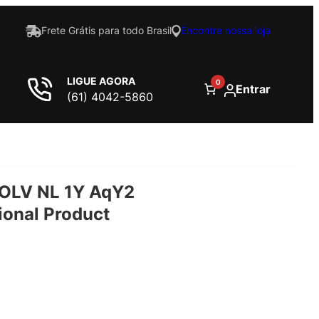
Frete Grátis para todo Brasil
Encontre nossa loja
LIGUE AGORA
0
Entrar
(61) 4042-5860
 OLV NL 1Y AqY2
onal Product