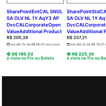
SharePointEntCAL SNGL
SharePointStdC
SA OLV NL 1Y AqY3 AP
SA OLV NL 1Y Aq
DvcCALCorporateOpen
DvcCALCorpora
ValueAdditional Product
ValueAdditional 
R$
205,28
R$
237,21
em até 3x de
R$
68,43
sem juros
em até 3x de
R$
79,07
s
R$
195,02
R$
225,35
à vista no Pix ou Boleto
à vista no Pix ou B