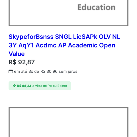
o
r
a
t
e
O
SkypeforBsnss SNGL LicSAPk OLV NL
p
3Y AqY1 Acdmc AP Academic Open
e
Value
n
V
R$
92,87
a
em até 3x de
R$
30,96
sem juros
l
u
e
R$
88,23
à vista no Pix ou Boleto
A
d
d
i
t
i
o