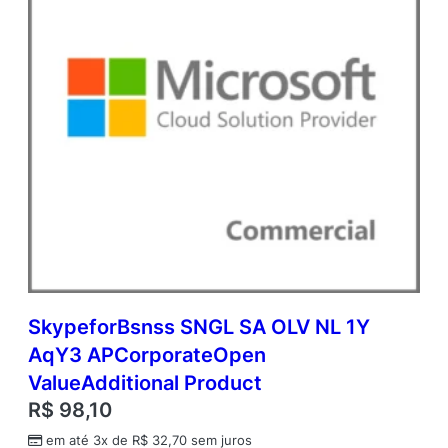
n
a
l
P
r
o
d
u
c
t
q
u
a
n
t
i
SkypeforBsnss SNGL SA OLV NL 1Y
d
AqY3 APCorporateOpen
a
d
ValueAdditional Product
e
R$
98,10
em até 3x de
R$
32,70
sem juros