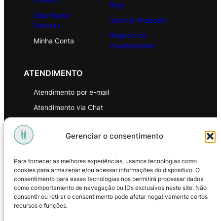
Blog
Seja Nosso
Solicitar Proposta
Parceiro
Registro de
Minha Conta
Oportunidade
ATENDIMENTO
Atendimento por e-mail
Atendimento via Chat
WhatsApp
Gerenciar o consentimento
INSTITUCIONAL
Para fornecer as melhores experiências, usamos tecnologias como
Política de Privacidade
cookies para armazenar e/ou acessar informações do dispositivo. O
consentimento para essas tecnologias nos permitirá processar dados
Política de Troca e Devoluções
como comportamento de navegação ou IDs exclusivos neste site. Não
consentir ou retirar o consentimento pode afetar negativamente certos
Política de Reembolso
recursos e funções.
Termos & Condições de Uso