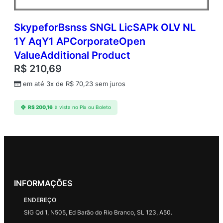
SkypeforBsnss SNGL LicSAPk OLV NL
1Y AqY1 APCorporateOpen
ValueAdditional Product
R$
210,69
em até 3x de
R$
70,23
sem juros
R$
200,16
à vista no Pix ou Boleto
INFORMAÇÕES
ENDEREÇO
SIG Qd 1, N505, Ed Barão do Rio Branco, SL 123, A50.