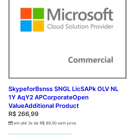
SkypeforBsnss SNGL LicSAPk OLV NL
1Y AqY2 APCorporateOpen
ValueAdditional Product
R$
266,99
em até 3x de
R$
89,00
sem juros