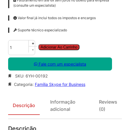
Faturamento em até 6x sem juros no boleto para empresa
(consulte um especialista)
Valor final já inclui todos os impostos e encargos
Suporte técnico especializado
S
+
Adicionar Ao Carrinho
k
-
y
p
Fale com um especialista
e
f
SKU:
6YH-00192
o
Categoria:
Família Skype for Business
r
B
s
Informação
Reviews
n
Descrição
adicional
(0)
s
s
S
Descrição
N