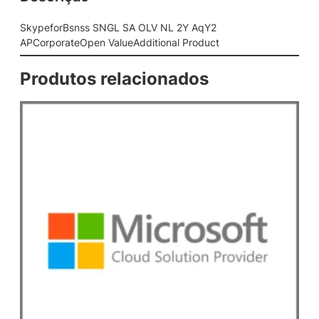
G
L
SkypeforBsnss SNGL SA OLV NL 2Y AqY2
S
APCorporateOpen ValueAdditional Product
A
O
Produtos relacionados
L
V
N
L
2
Y
A
q
Y
2
A
P
C
o
r
p