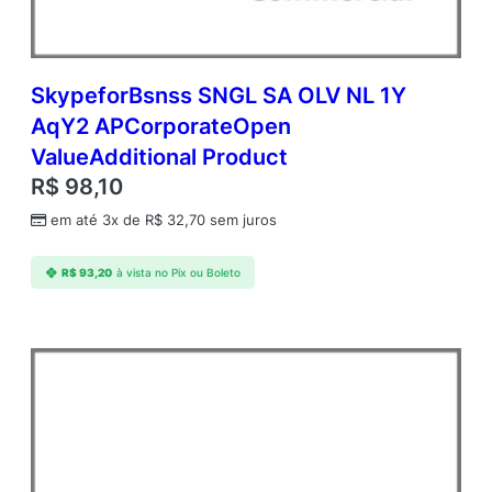
SkypeforBsnss SNGL SA OLV NL 1Y
AqY2 APCorporateOpen
ValueAdditional Product
R$
98,10
em até 3x de
R$
32,70
sem juros
R$
93,20
à vista no Pix ou Boleto