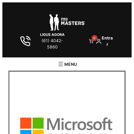
LIGUE AGORA
Entra
0
(61) 4042-
r
5860