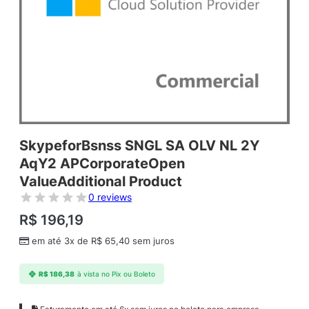
SkypeforBsnss SNGL SA OLV NL 2Y
AqY2 APCorporateOpen
ValueAdditional Product
0 reviews
R$
196,19
em até 3x de
R$
65,40
sem juros
R$
186,38
à vista no Pix ou Boleto