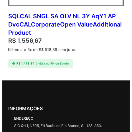
SQLCAL SNGL SA OLV NL 3Y AqY1 AP
DvcCALCorporateOpen ValueAdditional
Product
R$
1.556,67
em até 3x de
R$
518,89
sem juros
R$
1.478,84
à vista no Pix ou Boleto
INFORMAÇÕES
ENDEREÇO
SIG Qd 1, N505, Ed Barão do Rio Branco, SL 123, A50.