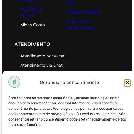
Blog
Seja Nosso
Solicitar Proposta
Parceiro
Registro de
Minha Conta
Oportunidade
ATENDIMENTO
Atendimento por e-mail
Atendimento via Chat
WhatsApp
Gerenciar o consentimento
INSTITUCIONAL
Para fornecer as melhores experiências, usamos tecnologias como
Política de Privacidade
cookies para armazenar e/ou acessar informações do dispositivo. O
consentimento para essas tecnologias nos permitirá processar dados
Política de Troca e Devoluções
como comportamento de navegação ou IDs exclusivos neste site. Não
consentir ou retirar o consentimento pode afetar negativamente certos
Política de Reembolso
recursos e funções.
Termos & Condições de Uso