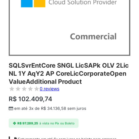
SQLSvrEntCore SNGL LicSAPk OLV 2Lic
NL 1Y AqY2 AP CoreLicCorporateOpen
ValueAdditional Product
0 reviews
R$
102.409,74
em até 3x de
R$
34.136,58
sem juros
R$
97.289,25
à vista no Pix ou Boleto