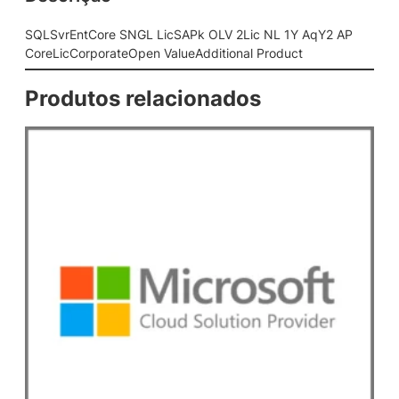
G
L
SQLSvrEntCore SNGL LicSAPk OLV 2Lic NL 1Y AqY2 AP
L
CoreLicCorporateOpen ValueAdditional Product
i
c
Produtos relacionados
S
A
P
k
O
L
V
2
L
i
c
N
L
1
Y
A