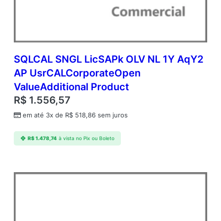
q
Y
2
A
P
C
SQLCAL SNGL LicSAPk OLV NL 1Y AqY2
o
AP UsrCALCorporateOpen
r
ValueAdditional Product
e
L
R$
1.556,57
i
em até 3x de
R$
518,86
sem juros
c
C
o
R$
1.478,74
à vista no Pix ou Boleto
r
p
o
r
a
t
e