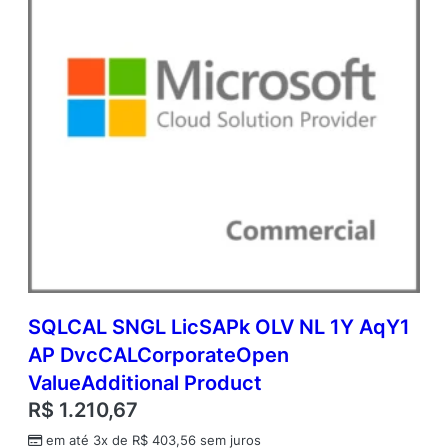
O
p
e
n
V
a
l
u
e
A
d
d
i
t
i
o
SQLCAL SNGL LicSAPk OLV NL 1Y AqY1
n
AP DvcCALCorporateOpen
a
l
ValueAdditional Product
P
R$
1.210,67
r
o
em até 3x de
R$
403,56
sem juros