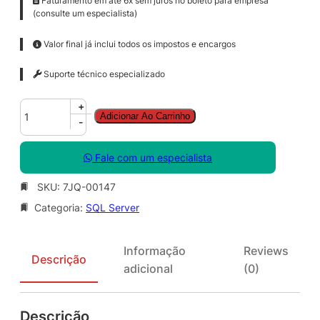
Faturamento em até 6x sem juros no boleto para empresa
(consulte um especialista)
Valor final já inclui todos os impostos e encargos
Suporte técnico especializado
S
+
Adicionar Ao Carrinho
Q
-
L
S
Fale com um especialista
v
r
SKU:
7JQ-00147
E
Categoria:
SQL Server
n
t
C
Informação
Reviews
o
Descrição
adicional
(0)
r
e
S
Descrição
N