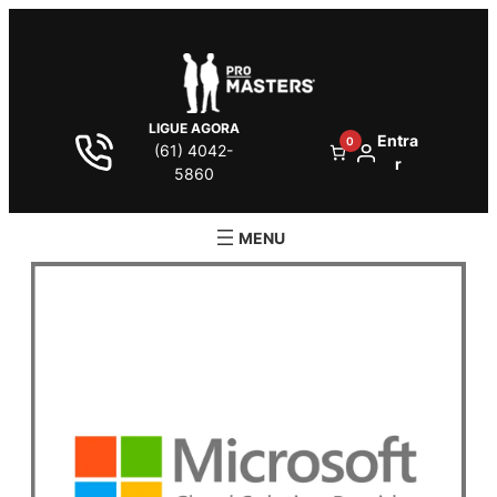
LIGUE AGORA
Entra
0
(61) 4042-
r
5860