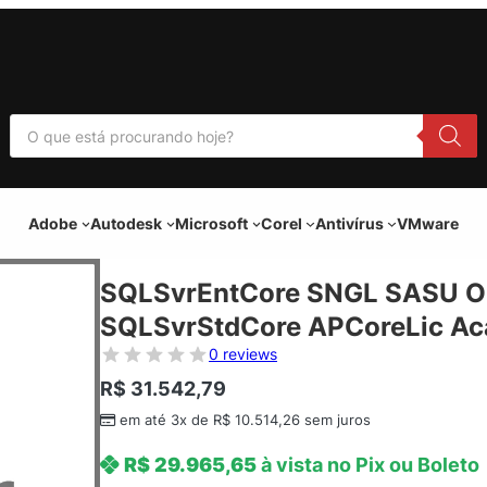
P
e
s
q
u
i
Adobe
Autodesk
Microsoft
Corel
Antivírus
VMware
s
a
r
p
SQLSvrEntCore SNGL SASU O
r
o
SQLSvrStdCore APCoreLic Ac
d
u
0 reviews
t
o
R$
31.542,79
s
em até 3x de
R$
10.514,26
sem juros
R$
29.965,65
à vista no Pix ou Boleto