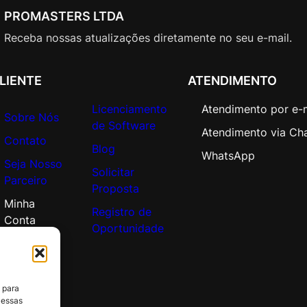
d
PROMASTERS LTDA
C
o
Receba nossas atualizações diretamente no seu e-mail.
r
e
LIENTE
ATENDIMENTO
A
P
Licenciamento
Atendimento por e-
Sobre Nós
C
de Software
Atendimento via Ch
o
Contato
Blog
r
WhatsApp
Seja Nosso
e
Solicitar
Parceiro
L
Proposta
i
Minha
Registro de
c
Conta
Oportunidade
A
c
a
d
 para
e
 essas