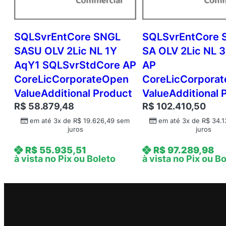
SQLSvrEntCore SNGL
SQLSvrEntCore 
SASU OLV 2Lic NL 1Y
SA OLV 2Lic NL 
AqY1 SQLSvrStdCore AP
AP
CoreLicCorporateOpen
CoreLicCorpora
ValueAdditional Product
ValueAdditional 
R$
58.879,48
R$
102.410,50
em até 3x de
R$
19.626,49
sem
em até 3x de
R$
34.1
juros
juros
R$
55.935,51
R$
97.289,98
à vista no Pix ou Boleto
à vista no Pix ou B