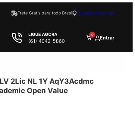
Frete Grátis para todo Brasil
Encontre nossa loja
LIGUE AGORA
0
Entrar
(61) 4042-5860
LV 2Lic NL 1Y AqY3Acdmc
ademic Open Value