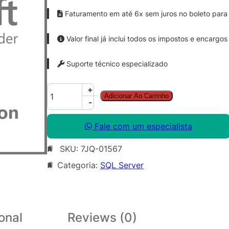
Faturamento em até 6x sem juros no boleto para 
Valor final já inclui todos os impostos e encargos
Suporte técnico especializado
S
+
Adicionar Ao Carrinho
Q
-
L
S
Fale com um especialista
v
SKU:
7JQ-01567
r
E
Categoria:
SQL Server
n
t
C
o
onal
Reviews (0)
r