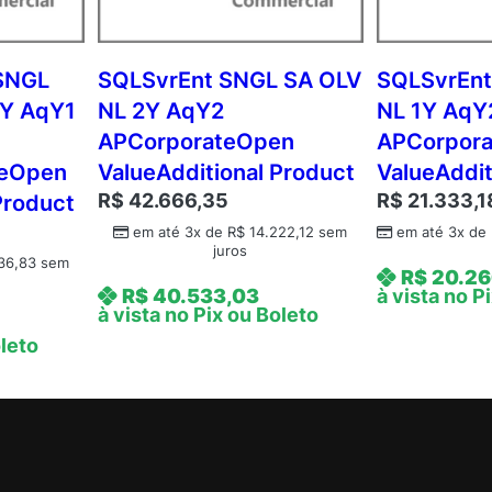
Y
A
q
SNGL
SQLSvrEnt SNGL SA OLV
SQLSvrEnt
Y
3Y AqY1
NL 2Y AqY2
NL 1Y AqY
3
APCorporateOpen
APCorpor
A
teOpen
ValueAdditional Product
ValueAddit
c
R$
42.666,35
R$
21.333,1
Product
d
m
em até 3x de
R$
14.222,12
sem
em até 3x de
juros
c
36,83
sem
R$
20.26
S
R$
40.533,03
à vista no P
Q
à vista no Pix ou Boleto
L
oleto
S
v
r
S
t