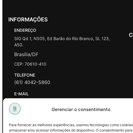
INFORMAÇÕES
ENDEREÇO
C
SIG Qd 1, N505, Ed Barão do Rio Branco, SL 123,
A50.
Brasília/DF
CEP: 70610-410
TELEFONE
(61) 4042-5860
E-MAIL
contato@promasters.net.br
Gerenciar o consentimento
HORÁRIO DE ATENDIMENTO
segunda a sexta das 9hrs às 18hrs exceto feriados.
Para fornecer as melhores experiências, usamos tecnologias como cookies
armazenar e/ou acessar informações do dispositivo. O consentimento para