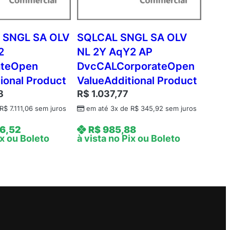
 SNGL SA OLV
SQLCAL SNGL SA OLV
2
NL 2Y AqY2 AP
ateOpen
DvcCALCorporateOpen
ional Product
ValueAdditional Product
8
R$
1.037,77
R$
7.111,06
sem juros
em até 3x de
R$
345,92
sem juros
6,52
R$
985,88
ix ou Boleto
à vista no Pix ou Boleto