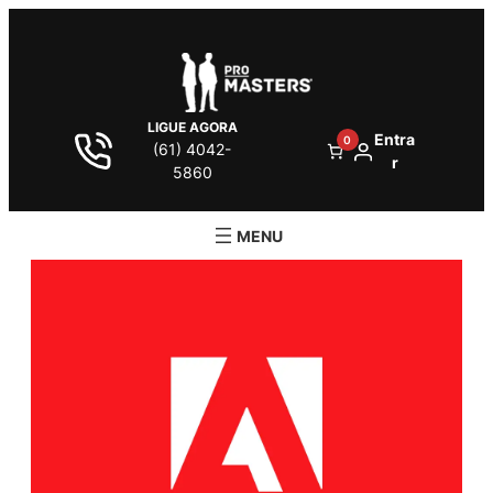
LIGUE AGORA
Entra
0
(61) 4042-
r
5860