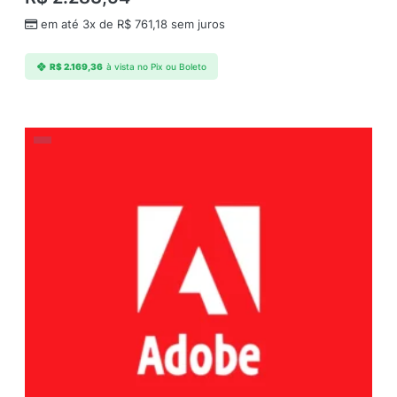
em até 3x de
R$
761,18
sem juros
R$
2.169,36
à vista no Pix ou Boleto