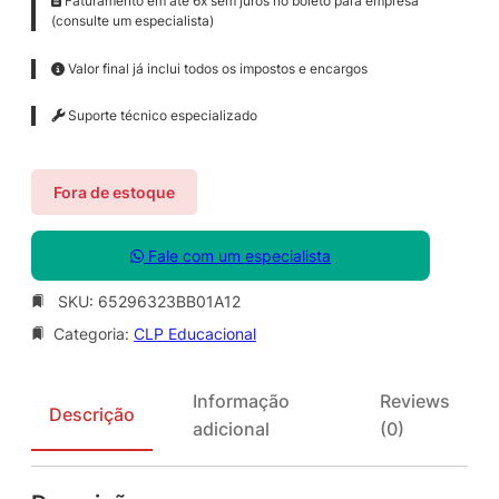
Faturamento em até 6x sem juros no boleto para empresa
(consulte um especialista)
Valor final já inclui todos os impostos e encargos
Suporte técnico especializado
Fora de estoque
Fale com um especialista
SKU:
65296323BB01A12
Categoria:
CLP Educacional
Informação
Reviews
Descrição
adicional
(0)