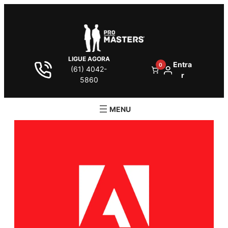
LIGUE AGORA
Entra
0
(61) 4042-
r
5860