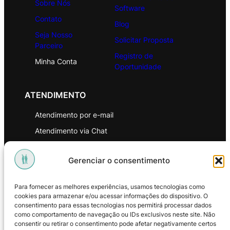
Sobre Nós
Software
Contato
Blog
Seja Nosso
Solicitar Proposta
Parceiro
Registro de
Minha Conta
Oportunidade
ATENDIMENTO
Atendimento por e-mail
Atendimento via Chat
WhatsApp
Gerenciar o consentimento
INSTITUCIONAL
Para fornecer as melhores experiências, usamos tecnologias como
Política de Privacidade
cookies para armazenar e/ou acessar informações do dispositivo. O
consentimento para essas tecnologias nos permitirá processar dados
Política de Troca e Devoluções
como comportamento de navegação ou IDs exclusivos neste site. Não
consentir ou retirar o consentimento pode afetar negativamente certos
Política de Reembolso