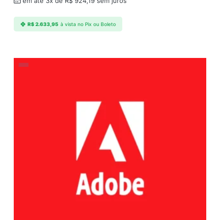
em até 3x de
R$
924,19
sem juros
R$
2.633,95
à vista no Pix ou Boleto