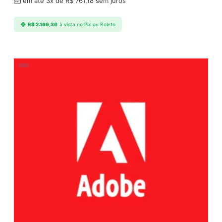
em até 3x de
R$
761,18
sem juros
R$
2.169,36
à vista no Pix ou Boleto