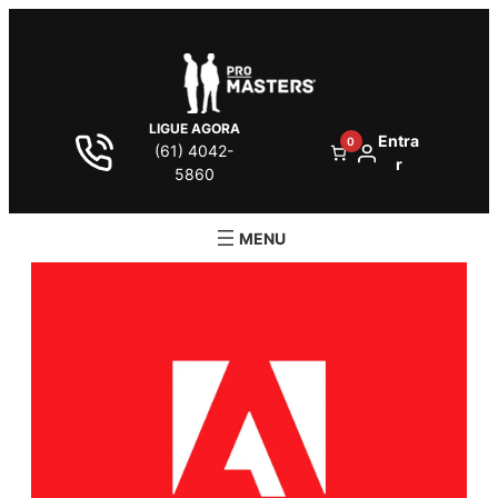
LIGUE AGORA
Entra
0
(61) 4042-
r
5860