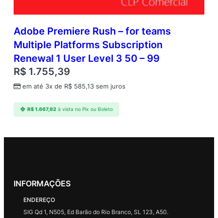
Adobe Premiere Rush – for teams
Multiple Platforms Subscription
Renewal 1 User Level 3 50 – 99
R$
1.755,39
em até 3x de
R$
585,13
sem juros
R$
1.667,62
à vista no Pix ou Boleto
INFORMAÇÕES
ENDEREÇO
SIG Qd 1, N505, Ed Barão do Rio Branco, SL 123, A50.