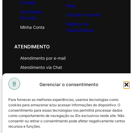
Contato
Blog
Seja Nosso
Solicitar Proposta
Parceiro
Registro de
Minha Conta
Oportunidade
ATENDIMENTO
Atendimento por e-mail
Atendimento via Chat
WhatsApp
Gerenciar o consentimento
INSTITUCIONAL
Para fornecer as melhores experiências, usamos tecnologias como
Política de Privacidade
cookies para armazenar e/ou acessar informações do dispositivo. O
consentimento para essas tecnologias nos permitirá processar dados
Política de Troca e Devoluções
como comportamento de navegação ou IDs exclusivos neste site. Não
consentir ou retirar o consentimento pode afetar negativamente certos
Política de Reembolso
recursos e funções.
Termos & Condições de Uso