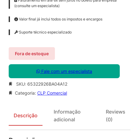
Faturamento em até 6x sem juros no boleto para empresa
(consulte um especialista)
Valor final já inclui todos os impostos e encargos
Suporte técnico especializado
Fora de estoque
Fale com um especialista
SKU:
65322926BA04A12
Categoria:
CLP Comercial
Informação
Reviews
Descrição
adicional
(0)