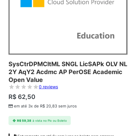
SysCtrDPMCltML SNGL LicSAPk OLV NL
2Y AqY2 Acdmc AP PerOSE Academic
Open Value
0 reviews
R$
62,50
em até 3x de
R$
20,83
sem juros
R$
59,38
à vista no Pix ou Boleto