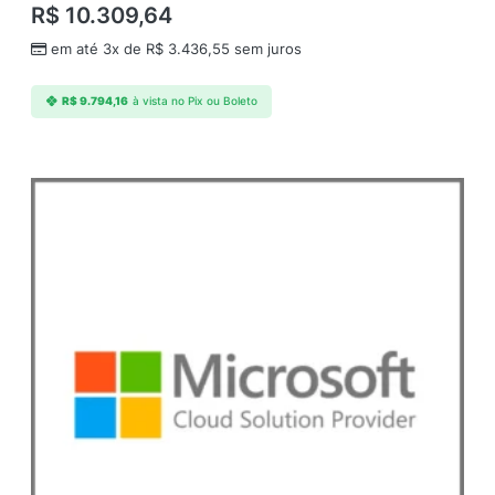
R$
10.309,64
em até 3x de
R$
3.436,55
sem juros
R$
9.794,16
à vista no Pix ou Boleto