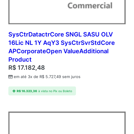
SysCtrDatactrCore SNGL SASU OLV
16Lic NL 1Y AqY3 SysCtrSvrStdCore
APCorporateOpen ValueAdditional
Product
R$
17.182,48
em até 3x de
R$
5.727,49
sem juros
R$
16.323,36
à vista no Pix ou Boleto