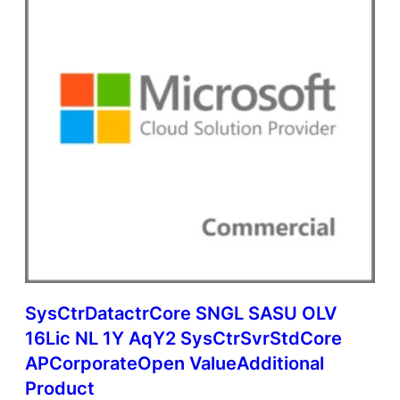
SysCtrDatactrCore SNGL SASU OLV
16Lic NL 1Y AqY2 SysCtrSvrStdCore
APCorporateOpen ValueAdditional
Product