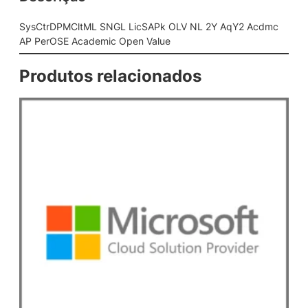
N
G
SysCtrDPMCltML SNGL LicSAPk OLV NL 2Y AqY2 Acdmc
L
AP PerOSE Academic Open Value
L
i
Produtos relacionados
c
S
A
P
k
O
L
V
N
L
2
Y
A
q
Y
2