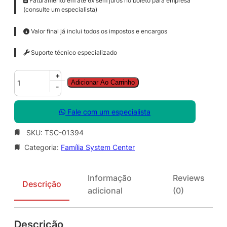
Faturamento em até 6x sem juros no boleto para empresa
(consulte um especialista)
Valor final já inclui todos os impostos e encargos
Suporte técnico especializado
S
+
Adicionar Ao Carrinho
y
-
s
C
Fale com um especialista
t
r
SKU:
TSC-01394
D
Categoria:
Família System Center
P
M
C
Informação
Reviews
l
Descrição
adicional
(0)
t
M
L
Descrição
S