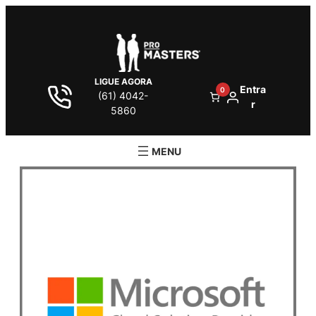
LIGUE AGORA
Entra
0
(61) 4042-
r
5860