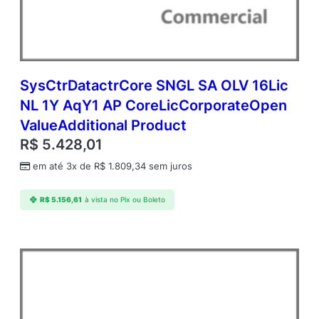
A
c
d
m
c
A
SysCtrDatactrCore SNGL SA OLV 16Lic
P
NL 1Y AqY1 AP CoreLicCorporateOpen
P
ValueAdditional Product
e
r
R$
5.428,01
O
em até 3x de
R$
1.809,34
sem juros
S
E
A
R$
5.156,61
à vista no Pix ou Boleto
c
a
d
e
m
i
c