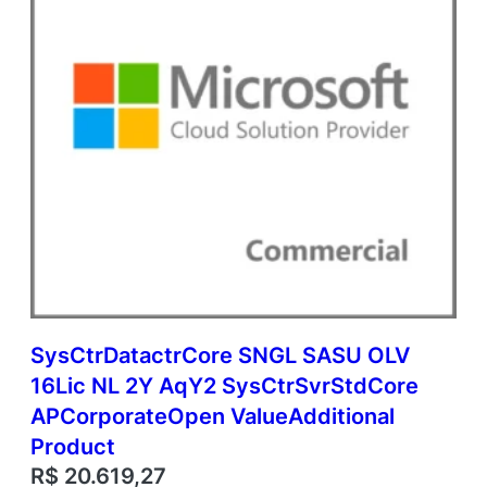
O
p
e
n
V
a
l
u
e
q
u
a
n
t
i
d
SysCtrDatactrCore SNGL SASU OLV
a
16Lic NL 2Y AqY2 SysCtrSvrStdCore
d
e
APCorporateOpen ValueAdditional
Product
R$
20.619,27