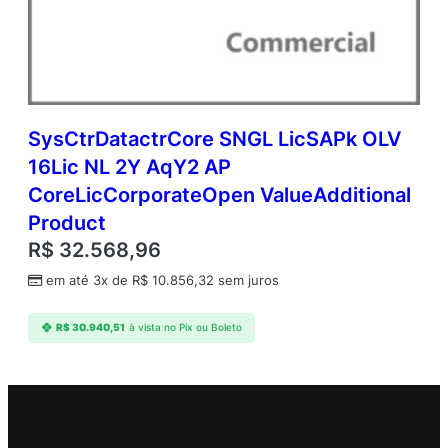
SysCtrDatactrCore SNGL LicSAPk OLV
16Lic NL 2Y AqY2 AP
CoreLicCorporateOpen ValueAdditional
Product
R$
32.568,96
em até 3x de
R$
10.856,32
sem juros
R$
30.940,51
à vista no Pix ou Boleto