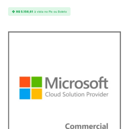
c
t
R$
5.156,61
à vista no Pix ou Boleto
q
u
a
n
t
i
d
a
d
e