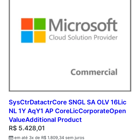
e
n
V
a
l
u
e
A
d
d
i
t
i
o
n
a
SysCtrDatactrCore SNGL SA OLV 16Lic
l
NL 1Y AqY1 AP CoreLicCorporateOpen
P
r
ValueAdditional Product
o
R$
5.428,01
d
u
em até 3x de
R$
1.809,34
sem juros