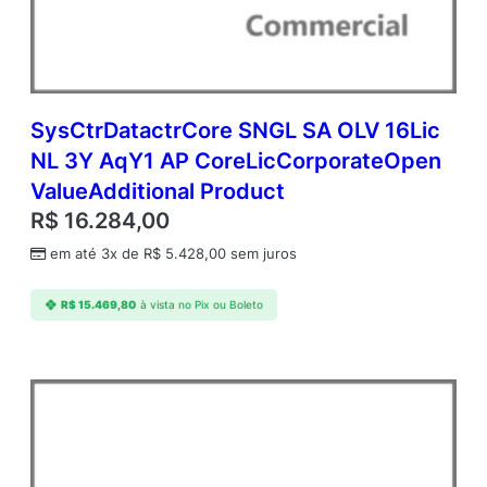
Y
2
A
P
P
e
SysCtrDatactrCore SNGL SA OLV 16Lic
r
NL 3Y AqY1 AP CoreLicCorporateOpen
O
ValueAdditional Product
S
E
R$
16.284,00
C
em até 3x de
R$
5.428,00
sem juros
o
r
p
R$
15.469,80
à vista no Pix ou Boleto
o
r
a
t
e
O
p