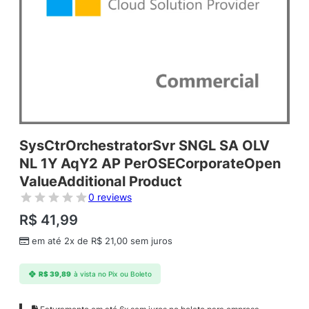
SysCtrOrchestratorSvr SNGL SA OLV
NL 1Y AqY2 AP PerOSECorporateOpen
ValueAdditional Product
0 reviews
R$
41,99
em até 2x de
R$
21,00
sem juros
R$
39,89
à vista no Pix ou Boleto