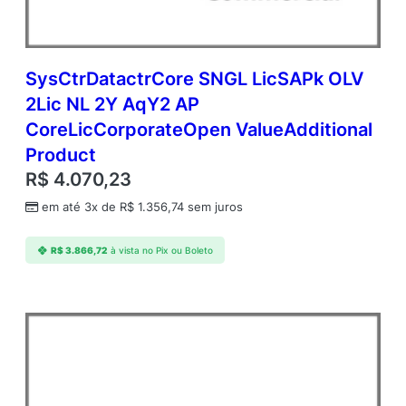
SysCtrDatactrCore SNGL LicSAPk OLV
2Lic NL 2Y AqY2 AP
CoreLicCorporateOpen ValueAdditional
Product
R$
4.070,23
em até 3x de
R$
1.356,74
sem juros
R$
3.866,72
à vista no Pix ou Boleto