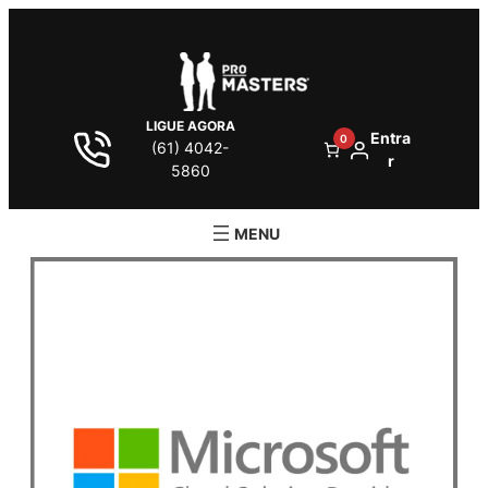
LIGUE AGORA
Entra
0
(61) 4042-
r
5860