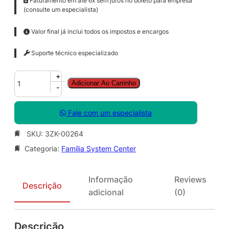
Faturamento em até 6x sem juros no boleto para empresa
(consulte um especialista)
Valor final já inclui todos os impostos e encargos
Suporte técnico especializado
S
+
Adicionar Ao Carrinho
y
-
s
C
Fale com um especialista
t
r
SKU:
3ZK-00264
O
Categoria:
Família System Center
r
c
h
Informação
Reviews
e
Descrição
adicional
(0)
s
t
r
Descrição
a