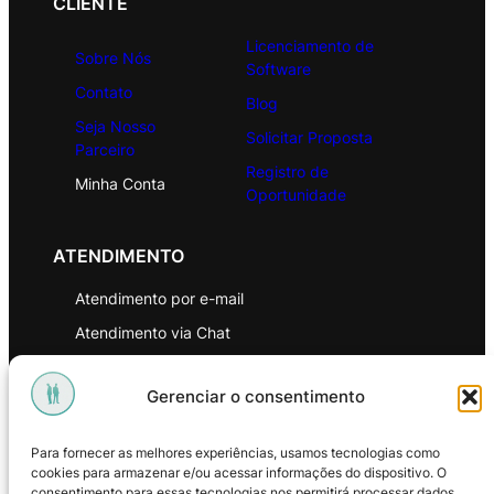
CLIENTE
Licenciamento de
Sobre Nós
Software
Contato
Blog
Seja Nosso
Solicitar Proposta
Parceiro
Registro de
Minha Conta
Oportunidade
ATENDIMENTO
Atendimento por e-mail
Atendimento via Chat
WhatsApp
Gerenciar o consentimento
INSTITUCIONAL
Para fornecer as melhores experiências, usamos tecnologias como
Política de Privacidade
cookies para armazenar e/ou acessar informações do dispositivo. O
consentimento para essas tecnologias nos permitirá processar dados