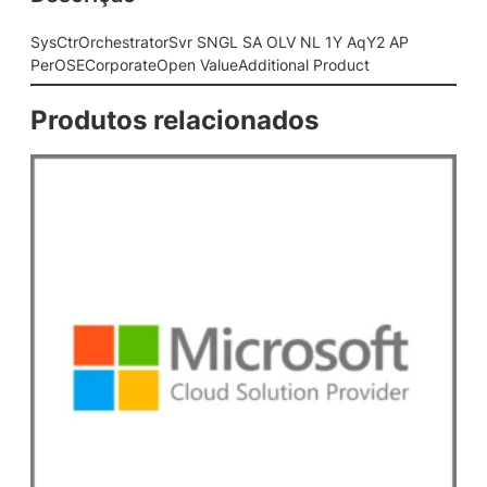
t
o
SysCtrOrchestratorSvr SNGL SA OLV NL 1Y AqY2 AP
r
PerOSECorporateOpen ValueAdditional Product
S
v
Produtos relacionados
r
S
N
G
L
S
A
O
L
V
N
L
1
Y
A
q