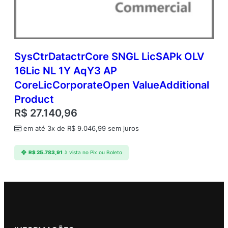
SysCtrDatactrCore SNGL LicSAPk OLV
16Lic NL 1Y AqY3 AP
CoreLicCorporateOpen ValueAdditional
Product
R$
27.140,96
em até 3x de
R$
9.046,99
sem juros
R$
25.783,91
à vista no Pix ou Boleto