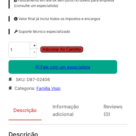
Faturamento em até 6x sem juros no boleto para empresa
(consulte um especialista)
Valor final já inclui todos os impostos e encargos
Suporte técnico especializado
V
+
Adicionar Ao Carrinho
i
-
s
i
Fale com um especialista
o
P
SKU:
D87-02406
r
Categoria:
Família Visio
o
S
N
Informação
Reviews
G
Descrição
adicional
(0)
L
S
A
Descrição
O