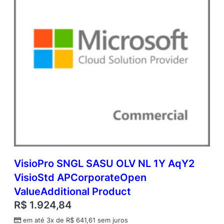
o
d
u
c
t
q
u
a
n
t
i
d
a
d
e
VisioPro SNGL SASU OLV NL 1Y AqY2
VisioStd APCorporateOpen
ValueAdditional Product
R$
1.924,84
em até 3x de
R$
641,61
sem juros