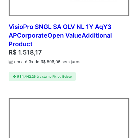
VisioPro SNGL SA OLV NL 1Y AqY3
APCorporateOpen ValueAdditional
Product
R$
1.518,17
em até 3x de
R$
506,06
sem juros
R$
1.442,26
à vista no Pix ou Boleto