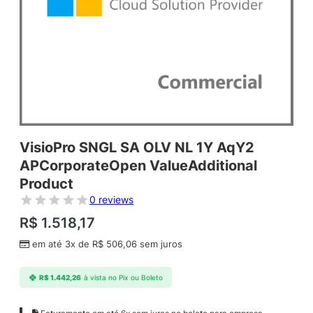
VisioPro SNGL SA OLV NL 1Y AqY2
APCorporateOpen ValueAdditional
Product
0 reviews
R$
1.518,17
em até 3x de
R$
506,06
sem juros
R$
1.442,26
à vista no Pix ou Boleto