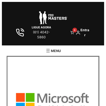
LIGUE AGORA
Entra
0
(61) 4042-
r
5860