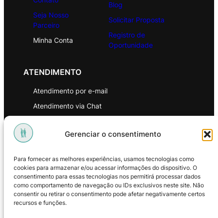
Blog
Seja Nosso
Solicitar Proposta
Parceiro
Registro de
Minha Conta
Oportunidade
ATENDIMENTO
Atendimento por e-mail
Atendimento via Chat
WhatsApp
Gerenciar o consentimento
INSTITUCIONAL
Para fornecer as melhores experiências, usamos tecnologias como
Política de Privacidade
cookies para armazenar e/ou acessar informações do dispositivo. O
consentimento para essas tecnologias nos permitirá processar dados
Política de Troca e Devoluções
como comportamento de navegação ou IDs exclusivos neste site. Não
consentir ou retirar o consentimento pode afetar negativamente certos
Política de Reembolso
recursos e funções.
Termos & Condições de Uso