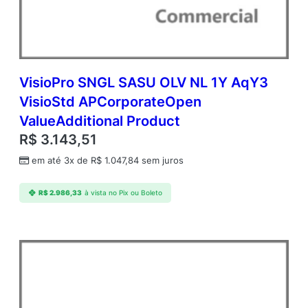
O
p
e
n
V
a
VisioPro SNGL SASU OLV NL 1Y AqY3
l
VisioStd APCorporateOpen
u
ValueAdditional Product
e
A
R$
3.143,51
d
em até 3x de
R$
1.047,84
sem juros
d
i
t
R$
2.986,33
à vista no Pix ou Boleto
i
o
n
a
l
P
r