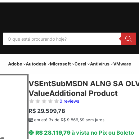
P
e
s
q
u
i
Adobe
Autodesk
Microsoft
Corel
Antivírus
VMware
s
a
r
p
VSEntSubMSDN ALNG SA OLV
r
o
ValueAdditional Product
d
u
0 reviews
t
o
R$
29.599,78
s
em até 3x de
R$
9.866,59
sem juros
R$
28.119,79
à vista no Pix ou Boleto