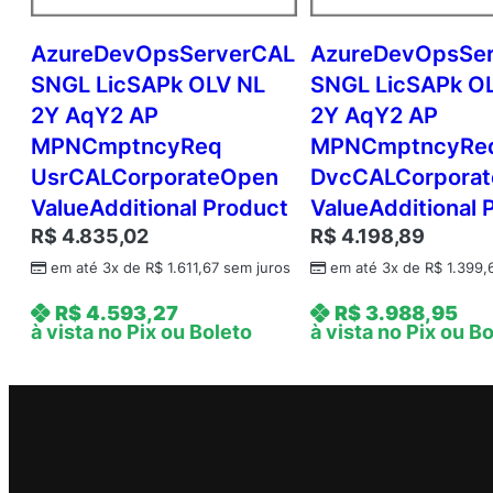
AzureDevOpsServerCAL
AzureDevOpsSe
SNGL LicSAPk OLV NL
SNGL LicSAPk O
2Y AqY2 AP
2Y AqY2 AP
MPNCmptncyReq
MPNCmptncyRe
UsrCALCorporateOpen
DvcCALCorpora
ValueAdditional Product
ValueAdditional 
R$
4.835,02
R$
4.198,89
em até 3x de
R$
1.611,67
sem juros
em até 3x de
R$
1.399,
R$
4.593,27
R$
3.988,95
à vista no Pix ou Boleto
à vista no Pix ou B