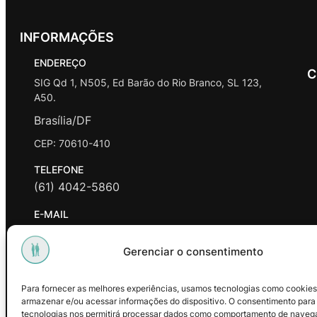
INFORMAÇÕES
ENDEREÇO
C
SIG Qd 1, N505, Ed Barão do Rio Branco, SL 123,
A50.
Brasília/DF
CEP: 70610-410
TELEFONE
(61) 4042-5860
E-MAIL
contato@promasters.net.br
Gerenciar o consentimento
HORÁRIO DE ATENDIMENTO
segunda a sexta das 9hrs às 18hrs exceto feriados.
Para fornecer as melhores experiências, usamos tecnologias como cookies
armazenar e/ou acessar informações do dispositivo. O consentimento para
Facebook
Instagram
Youtube
tecnologias nos permitirá processar dados como comportamento de naveg