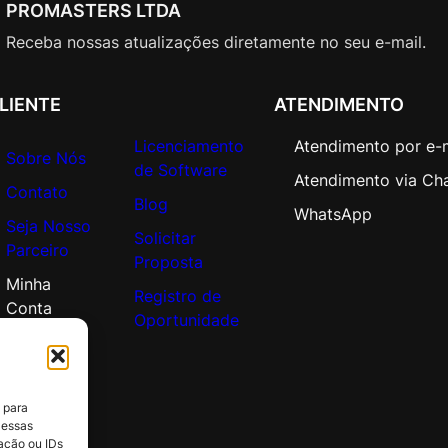
A
PROMASTERS LTDA
d
Receba nossas atualizações diretamente no seu e-mail.
d
i
t
LIENTE
ATENDIMENTO
i
Licenciamento
Atendimento por e-
o
Sobre Nós
de Software
n
Atendimento via Ch
Contato
a
Blog
WhatsApp
l
Seja Nosso
Solicitar
P
Parceiro
Proposta
r
Minha
o
Registro de
Conta
d
Oportunidade
u
c
t
 para
q
 essas
u
ação ou IDs