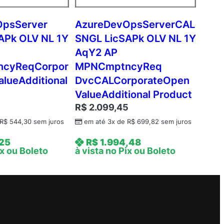
OpsServer
AzureDevOpsServerCAL
APk OLV NL 1Y
SNGL LicSAPk OLV NL 1Y
AqY2 AP
cyReqCorpor
MPNCmptncyReq
lueAdditional
DvcCALCorporateOpen
ValueAdditional Product
R$
2.099,45
R$
544,30
sem juros
em até 3x de
R$
699,82
sem juros
,25
R$
1.994,48
ix ou Boleto
à vista no Pix ou Boleto