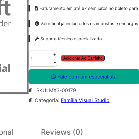
Faturamento em até 6x sem juros no boleto para 
Valor final já inclui todos os impostos e encargos
Suporte técnico especializado
V
+
Adicionar Ao Carrinho
S
-
E
n
Fale com um especialista
t
SKU:
MX3-00179
S
u
Categoria:
Família Visual Studio
b
M
S
D
onal
Reviews (0)
N