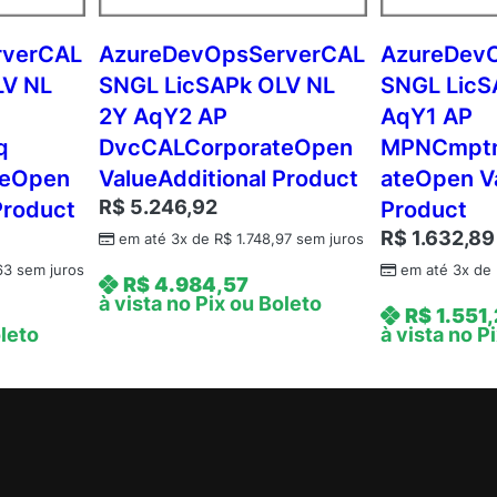
C
o
rverCAL
AzureDevOpsServerCAL
AzureDev
r
LV NL
SNGL LicSAPk OLV NL
SNGL LicS
p
2Y AqY2 AP
AqY1 AP
o
q
DvcCALCorporateOpen
MPNCmptn
r
teOpen
ValueAdditional Product
ateOpen Va
a
R$
5.246,92
Product
Product
t
e
R$
1.632,89
em até 3x de
R$
1.748,97
sem juros
O
63
sem juros
em até 3x de
R$
4.984,57
p
à vista no Pix ou Boleto
R$
1.551
e
oleto
à vista no P
n
V
a
l
u
e