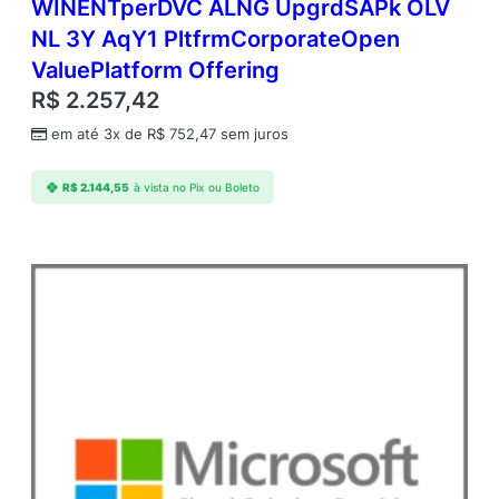
WINENTperDVC ALNG UpgrdSAPk OLV
m
NL 3Y AqY1 PltfrmCorporateOpen
e
r
ValuePlatform Offering
c
R$
2.257,42
i
a
em até 3x de
R$
752,47
sem juros
l
A
R$
2.144,55
à vista no Pix ou Boleto
n
u
a
l
–
A
n
u
a
l
q
u
a