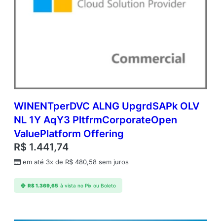
n
t
i
d
a
d
e
WINENTperDVC ALNG UpgrdSAPk OLV
NL 1Y AqY3 PltfrmCorporateOpen
ValuePlatform Offering
R$
1.441,74
em até 3x de
R$
480,58
sem juros
R$
1.369,65
à vista no Pix ou Boleto