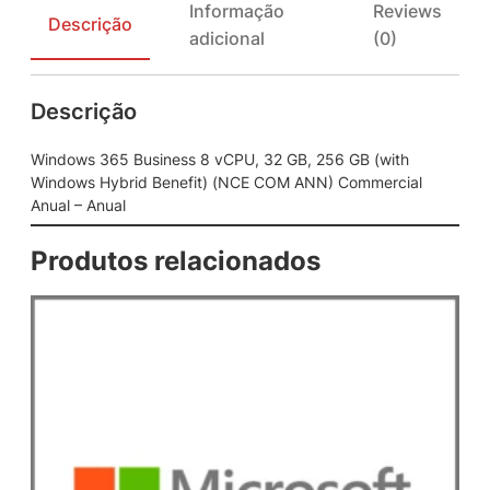
Informação
Reviews
B
Descrição
adicional
(0)
u
s
i
Descrição
n
e
s
Windows 365 Business 8 vCPU, 32 GB, 256 GB (with
s
Windows Hybrid Benefit) (NCE COM ANN) Commercial
8
Anual – Anual
v
C
Produtos relacionados
P
U
,
3
2
G
B
,
2
5