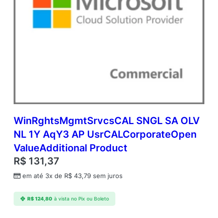
6
G
B
(
w
i
t
h
W
i
n
d
WinRghtsMgmtSrvcsCAL SNGL SA OLV
o
NL 1Y AqY3 AP UsrCALCorporateOpen
w
ValueAdditional Product
s
H
R$
131,37
y
em até 3x de
R$
43,79
sem juros
b
r
i
R$
124,80
à vista no Pix ou Boleto
d