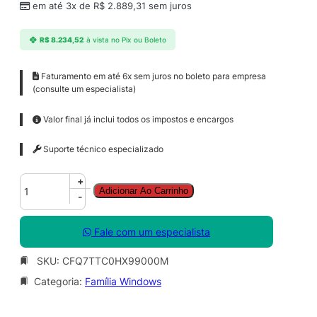
em até 3x de
R$
2.889,31
sem juros
R$
8.234,52
à vista no Pix ou Boleto
Faturamento em até 6x sem juros no boleto para empresa
(consulte um especialista)
Valor final já inclui todos os impostos e encargos
Suporte técnico especializado
W
+
Adicionar Ao Carrinho
i
-
n
d
Fale com um especialista
o
w
SKU:
CFQ7TTC0HX99000M
s
Categoria:
Família Windows
3
6
5