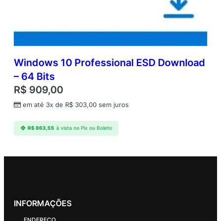
Windows 10 Professional ESD Download
– 64 Bits
R$
909,00
em até 3x de
R$
303,00
sem juros
R$
863,55
à vista no Pix ou Boleto
INFORMAÇÕES
ENDEREÇO