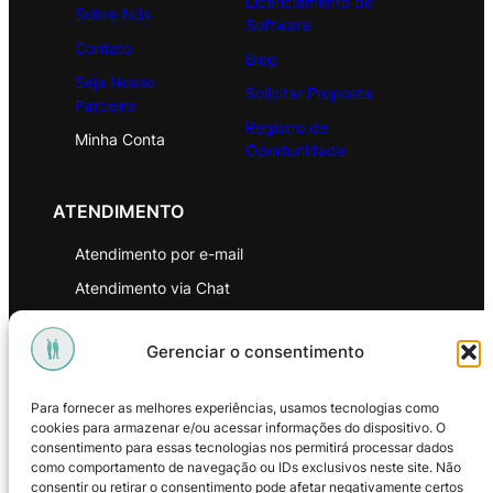
Licenciamento de
Sobre Nós
Software
Contato
Blog
Seja Nosso
Solicitar Proposta
Parceiro
Registro de
Minha Conta
Oportunidade
ATENDIMENTO
Atendimento por e-mail
Atendimento via Chat
WhatsApp
Gerenciar o consentimento
INSTITUCIONAL
Para fornecer as melhores experiências, usamos tecnologias como
Política de Privacidade
cookies para armazenar e/ou acessar informações do dispositivo. O
consentimento para essas tecnologias nos permitirá processar dados
Política de Troca e Devoluções
como comportamento de navegação ou IDs exclusivos neste site. Não
consentir ou retirar o consentimento pode afetar negativamente certos