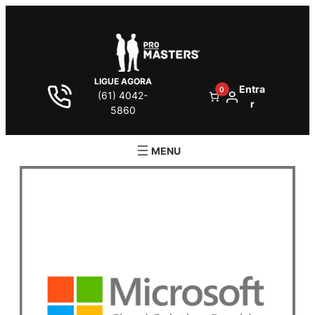
LIGUE AGORA
Entra
0
(61) 4042-
r
5860