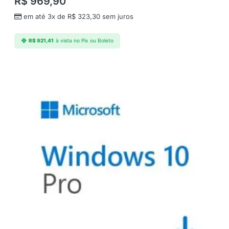
R$
969,90
em até 3x de
R$
323,30
sem juros
R$
921,41
à vista no Pix ou Boleto