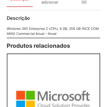
adicional
(0)
n
t
e
Descrição
r
p
r
Windows 365 Enterprise 2 vCPU, 4 GB, 256 GB (NCE COM
i
ANN) Commercial Anual – Anual
s
e
Produtos relacionados
2
v
C
P
U
,
4
G
B
,
2
5