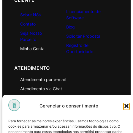
CLIENTE
Licenciamento de
Sobre Nós
Software
Contato
Blog
Seja Nosso
Solicitar Proposta
Parceiro
Registro de
Minha Conta
Oportunidade
ATENDIMENTO
Atendimento por e-mail
Atendimento via Chat
WhatsApp
Gerenciar o consentimento
INSTITUCIONAL
Para fornecer as melhores experiências, usamos tecnologias como
Política de Privacidade
cookies para armazenar e/ou acessar informações do dispositivo. O
consentimento para essas tecnologias nos permitirá processar dados