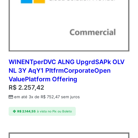
6
G
B
(
N
C
E
C
O
M
WINENTperDVC ALNG UpgrdSAPk OLV
A
NL 3Y AqY1 PltfrmCorporateOpen
N
ValuePlatform Offering
N
)
R$
2.257,42
C
em até 3x de
R$
752,47
sem juros
o
m
m
R$
2.144,55
à vista no Pix ou Boleto
e
r
c
i