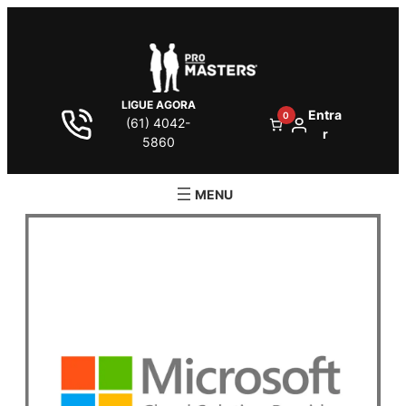
LIGUE AGORA
Entra
0
(61) 4042-
r
5860