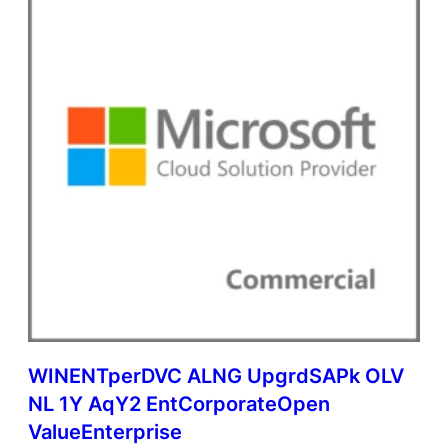
WINENTperDVC ALNG UpgrdSAPk OLV
NL 1Y AqY2 EntCorporateOpen
ValueEnterprise