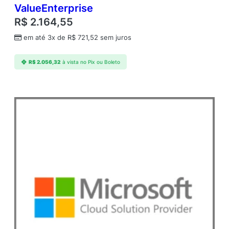
d
ValueEnterprise
e
R$
2.164,55
em até 3x de
R$
721,52
sem juros
R$
2.056,32
à vista no Pix ou Boleto