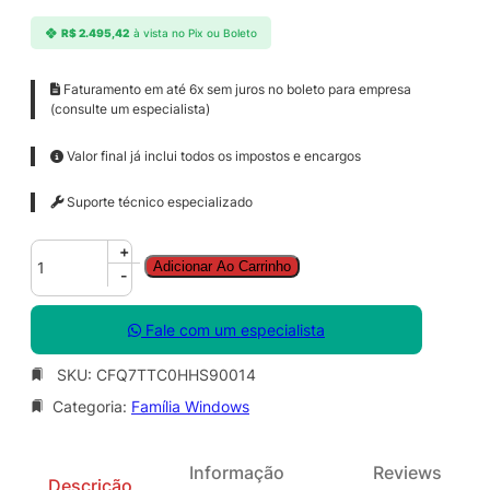
R$
2.495,42
à vista no Pix ou Boleto
Faturamento em até 6x sem juros no boleto para empresa
(consulte um especialista)
Valor final já inclui todos os impostos e encargos
Suporte técnico especializado
W
+
Adicionar Ao Carrinho
i
-
n
d
Fale com um especialista
o
w
SKU:
CFQ7TTC0HHS90014
s
Categoria:
Família Windows
3
6
5
Informação
Reviews
E
Descrição