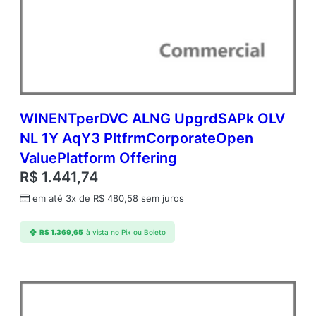
WINENTperDVC ALNG UpgrdSAPk OLV
NL 1Y AqY3 PltfrmCorporateOpen
ValuePlatform Offering
R$
1.441,74
em até 3x de
R$
480,58
sem juros
R$
1.369,65
à vista no Pix ou Boleto