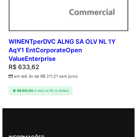
WINENTperDVC ALNG SA OLV NL 1Y
AqY1 EntCorporateOpen
ValueEnterprise
R$
633,62
em até 3x de
R$
211,21
sem juros
R$
601,94
à vista no Pix ou Boleto