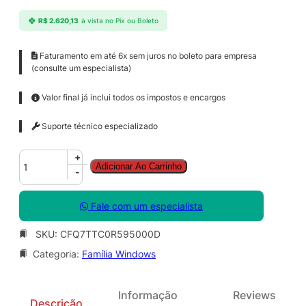
R$
2.620,13
à vista no Pix ou Boleto
Faturamento em até 6x sem juros no boleto para empresa
(consulte um especialista)
Valor final já inclui todos os impostos e encargos
Suporte técnico especializado
W
+
Adicionar Ao Carrinho
i
-
n
d
Fale com um especialista
o
w
SKU:
CFQ7TTC0R595000D
s
Categoria:
Família Windows
3
6
5
Informação
Reviews
F
Descrição