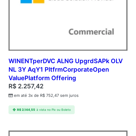
B
(
N
C
E
C
O
M
A
N
WINENTperDVC ALNG UpgrdSAPk OLV
N
NL 3Y AqY1 PltfrmCorporateOpen
)
ValuePlatform Offering
C
o
R$
2.257,42
m
em até 3x de
R$
752,47
sem juros
m
e
r
R$
2.144,55
à vista no Pix ou Boleto
c
i
a
l