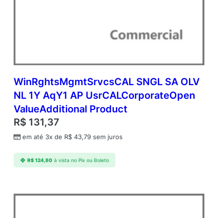
WinRghtsMgmtSrvcsCAL SNGL SA OLV
NL 1Y AqY1 AP UsrCALCorporateOpen
ValueAdditional Product
R$
131,37
em até 3x de
R$
43,79
sem juros
R$
124,80
à vista no Pix ou Boleto