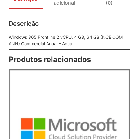
adicional
(0)
r
o
n
Descrição
t
l
i
Windows 365 Frontline 2 vCPU, 4 GB, 64 GB (NCE COM
n
ANN) Commercial Anual – Anual
e
2
Produtos relacionados
v
C
P
U
,
4
G
B
,
6
4
G