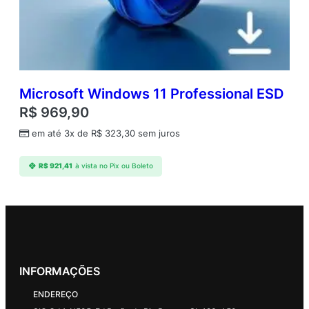
Microsoft Windows 11 Professional ESD
R$
969,90
em até 3x de
R$
323,30
sem juros
R$
921,41
à vista no Pix ou Boleto
INFORMAÇÕES
ENDEREÇO