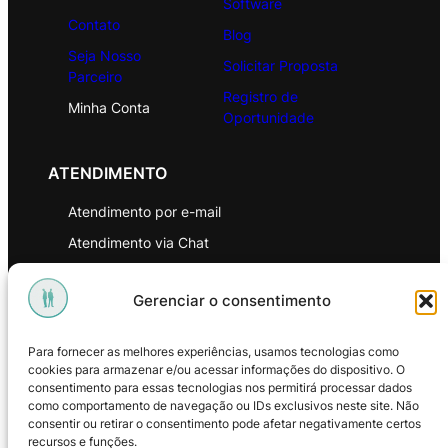
Software
Contato
Blog
Seja Nosso
Solicitar Proposta
Parceiro
Registro de
Minha Conta
Oportunidade
ATENDIMENTO
Atendimento por e-mail
Atendimento via Chat
WhatsApp
Gerenciar o consentimento
INSTITUCIONAL
Para fornecer as melhores experiências, usamos tecnologias como
Política de Privacidade
cookies para armazenar e/ou acessar informações do dispositivo. O
consentimento para essas tecnologias nos permitirá processar dados
Política de Troca e Devoluções
como comportamento de navegação ou IDs exclusivos neste site. Não
consentir ou retirar o consentimento pode afetar negativamente certos
Política de Reembolso
recursos e funções.