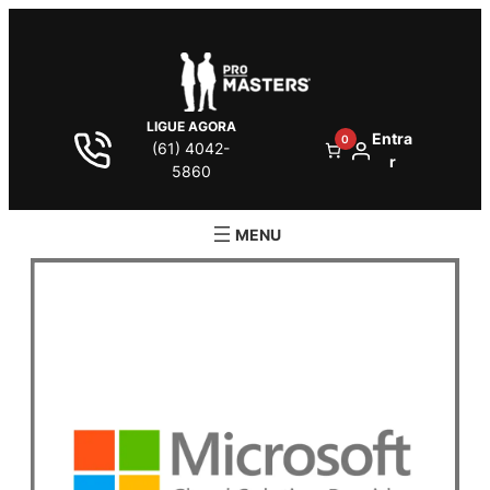
LIGUE AGORA
Entra
0
(61) 4042-
r
5860