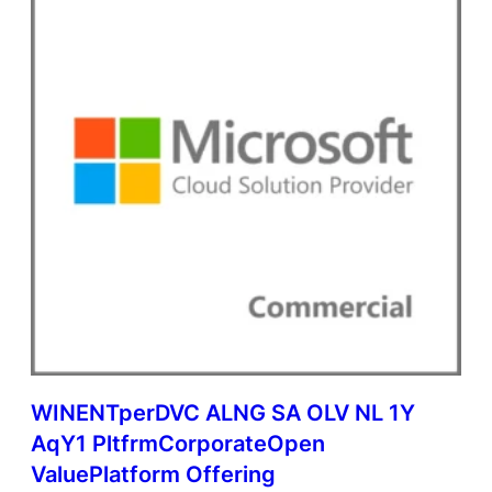
WINENTperDVC ALNG SA OLV NL 1Y
AqY1 PltfrmCorporateOpen
ValuePlatform Offering