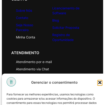
Licenciamento de
Sobre Nós
Software
Contato
Blog
Seja Nosso
Solicitar Proposta
Parceiro
Registro de
Minha Conta
Oportunidade
ATENDIMENTO
Atendimento por e-mail
Atendimento via Chat
WhatsApp
Gerenciar o consentimento
INSTITUCIONAL
Para fornecer as melhores experiências, usamos tecnologias como
Política de Privacidade
cookies para armazenar e/ou acessar informações do dispositivo. O
consentimento para essas tecnologias nos permitirá processar dados