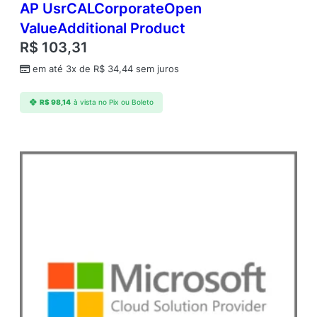
AP UsrCALCorporateOpen
ValueAdditional Product
R$
103,31
em até 3x de
R$
34,44
sem juros
R$
98,14
à vista no Pix ou Boleto