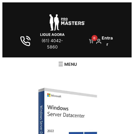
LIGUE AGORA
Entra
0
(61) 4042-
r
5860