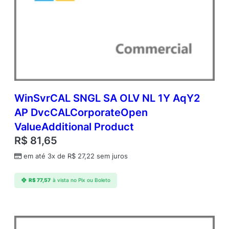
WinSvrCAL SNGL SA OLV NL 1Y AqY2
AP DvcCALCorporateOpen
ValueAdditional Product
R$
81,65
em até 3x de
R$
27,22
sem juros
R$
77,57
à vista no Pix ou Boleto