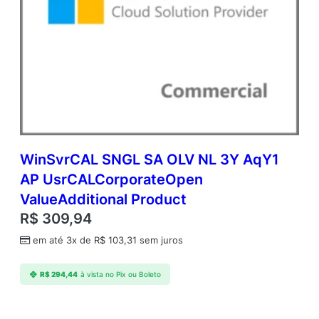
WinSvrCAL SNGL SA OLV NL 3Y AqY1
AP UsrCALCorporateOpen
ValueAdditional Product
R$
309,94
em até 3x de
R$
103,31
sem juros
R$
294,44
à vista no Pix ou Boleto