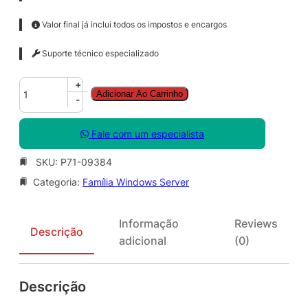
Valor final já inclui todos os impostos e encargos
Suporte técnico especializado
W
+
Adicionar Ao Carrinho
i
-
n
d
Fale com um especialista
o
w
SKU:
P71-09384
s
Categoria:
Família Windows Server
S
e
r
Informação
Reviews
v
Descrição
adicional
(0)
e
r
D
Descrição
a
t