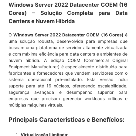
a
Windows Server 2022 Datacenter COEM (16
c
Cores) – Solução Completa para Data
e
Centers e Nuvem Híbrida
n
t
e
O
Windows Server 2022 Datacenter COEM (16 Cores)
é
r
uma solução robusta, desenvolvida para empresas que
2
buscam uma plataforma de servidor altamente virtualizada
0
e com máxima eficiência para data centers e ambientes de
2
nuvem híbrida. A edição COEM (Commercial Original
2
Equipment Manufacturer) é especialmente distribuída para
C
fabricantes e fornecedores que vendem servidores com o
O
sistema operacional pré-instalado. Esta versão inclui
E
suporte para até 16 núcleos, oferecendo escalabilidade,
M
segurança avançada e desempenho superior para
B
empresas que precisam gerenciar workloads críticas e
R
múltiplas máquinas virtuais.
A
1
Principais Características e Benefícios
:
6
–
Virtualização Ilimitada
: