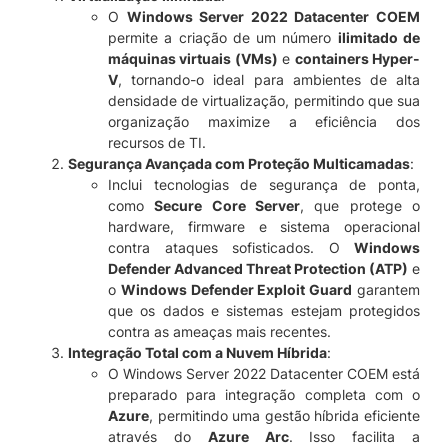
P
O
Windows Server 2022 Datacenter COEM
7
permite a criação de um número
ilimitado de
1
máquinas virtuais (VMs)
e
containers Hyper-
-
V
, tornando-o ideal para ambientes de alta
0
densidade de virtualização, permitindo que sua
9
organização maximize a eficiência dos
3
recursos de TI.
8
Segurança Avançada com Proteção Multicamadas
:
4
Inclui tecnologias de segurança de ponta,
q
como
Secure Core Server
, que protege o
u
hardware, firmware e sistema operacional
a
contra ataques sofisticados. O
Windows
n
Defender Advanced Threat Protection (ATP)
e
t
o
Windows Defender Exploit Guard
garantem
i
que os dados e sistemas estejam protegidos
d
contra as ameaças mais recentes.
a
Integração Total com a Nuvem Híbrida
:
d
O Windows Server 2022 Datacenter COEM está
e
preparado para integração completa com o
Azure
, permitindo uma gestão híbrida eficiente
através do
Azure Arc
. Isso facilita a