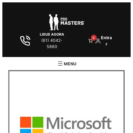
LIGUE AGORA
Entra
0
(61) 4042-
r
5860