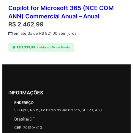
Copilot for Microsoft 365 (NCE COM
ANN) Commercial Anual – Anual
R$
2.462,99
em até 3x de
R$
821,00
sem juros
R$
2.339,84
à vista no Pix ou Boleto
INFORMAÇÕES
ENDEREÇO
SIG Qd 1, N505, Ed Barão do Rio Branco, SL 123, A50.
Brasília/DF
CEP: 70610-410