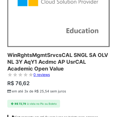
WinRghtsMgmtSrvcsCAL SNGL SA OLV
NL 3Y AqY1 Acdmc AP UsrCAL
Academic Open Value
0 reviews
R$
76,62
em até 3x de
R$
25,54
sem juros
R$
72,79
à vista no Pix ou Boleto