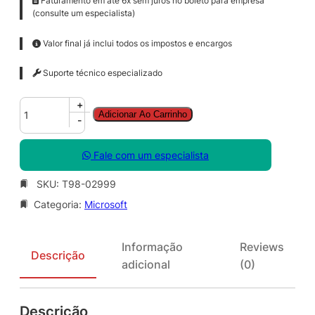
Faturamento em até 6x sem juros no boleto para empresa
(consulte um especialista)
Valor final já inclui todos os impostos e encargos
Suporte técnico especializado
W
+
Adicionar Ao Carrinho
i
-
n
R
Fale com um especialista
g
h
SKU:
T98-02999
t
Categoria:
Microsoft
s
M
g
Informação
Reviews
m
Descrição
adicional
(0)
t
S
r
Descrição
v