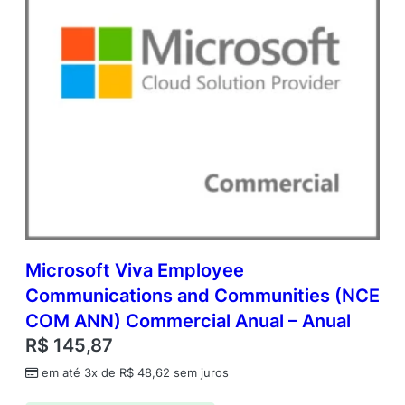
c
O
p
e
n
V
a
l
u
e
q
u
a
n
t
Microsoft Viva Employee
i
Communications and Communities (NCE
d
COM ANN) Commercial Anual – Anual
a
d
R$
145,87
e
em até 3x de
R$
48,62
sem juros