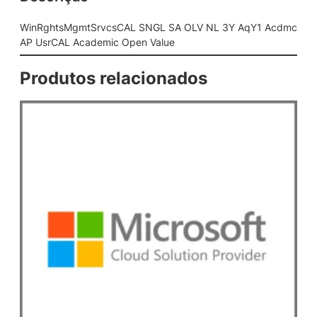
c
s
WinRghtsMgmtSrvcsCAL SNGL SA OLV NL 3Y AqY1 Acdmc
C
AP UsrCAL Academic Open Value
A
L
Produtos relacionados
S
N
G
L
S
A
O
L
V
N
L
3
Y
A
q
Y