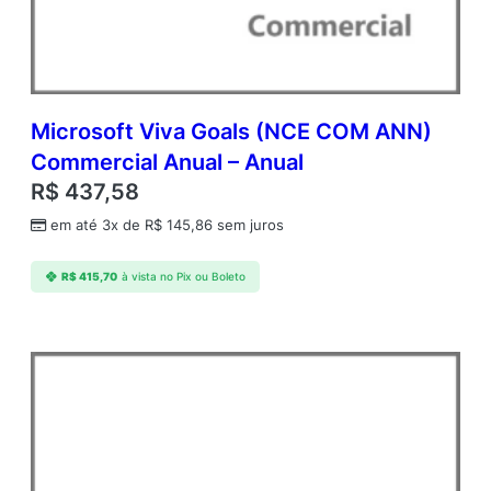
1
A
c
d
m
c
Microsoft Viva Goals (NCE COM ANN)
A
Commercial Anual – Anual
P
R$
437,58
U
s
em até 3x de
R$
145,86
sem juros
r
C
R$
415,70
à vista no Pix ou Boleto
A
L
A
c
a
d
e
m
i