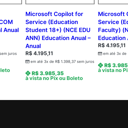
L
V
Microsoft Copilot for
Microsoft 
N
 COM
Service (Education
Service (E
L
l Anual
Student 18+) (NCE EDU
Faculty) 
1
ANN) Education Anual –
Education 
Y
R$
4.195,11
Anual
A
R$
4.195,11
q
sem juros
em até 3x de
Y
em até 3x de
R$
1.398,37
sem juros
R$
3.985
1
oleto
à vista no P
R$
3.985,35
A
à vista no Pix ou Boleto
c
d
m
c
A
P
A