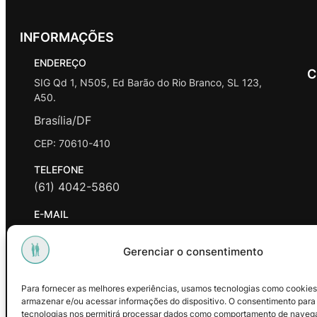
INFORMAÇÕES
ENDEREÇO
C
SIG Qd 1, N505, Ed Barão do Rio Branco, SL 123,
A50.
Brasília/DF
CEP: 70610-410
TELEFONE
(61) 4042-5860
E-MAIL
contato@promasters.net.br
Gerenciar o consentimento
HORÁRIO DE ATENDIMENTO
segunda a sexta das 9hrs às 18hrs exceto feriados.
Para fornecer as melhores experiências, usamos tecnologias como cookies
armazenar e/ou acessar informações do dispositivo. O consentimento para
Facebook
Instagram
Youtube
tecnologias nos permitirá processar dados como comportamento de naveg