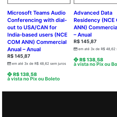
Microsoft Teams Audio
Advanced Data
Conferencing with dial-
Residency (NCE
out to USA/CAN for
ANN) Commercia
India-based users (NCE
– Anual
R$
145,87
COM ANN) Commercial
Anual – Anual
em até 3x de
R$
48,62
R$
145,87
R$
138,58
à vista no Pix ou B
em até 3x de
R$
48,62
sem juros
R$
138,58
à vista no Pix ou Boleto