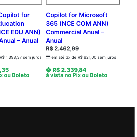
Copilot for
Copilot for Microsoft
ducation
365 (NCE COM ANN)
(NCE EDU ANN)
Commercial Anual –
Anual – Anual
Anual
R$
2.462,99
R$
1.398,37
sem juros
em até 3x de
R$
821,00
sem juros
,35
R$
2.339,84
ix ou Boleto
à vista no Pix ou Boleto