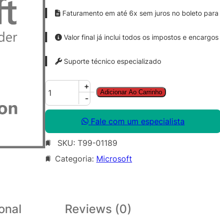
Faturamento em até 6x sem juros no boleto para 
Valor final já inclui todos os impostos e encargos
Suporte técnico especializado
W
+
Adicionar Ao Carrinho
i
-
n
R
Fale com um especialista
g
SKU:
T99-01189
h
t
Categoria:
Microsoft
s
M
g
m
onal
Reviews (0)
t