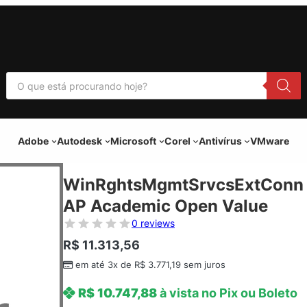
P
e
s
q
u
i
Adobe
Autodesk
Microsoft
Corel
Antivírus
VMware
s
a
r
p
WinRghtsMgmtSrvcsExtConn 
r
o
AP Academic Open Value
d
u
0 reviews
t
o
R$
11.313,56
s
em até 3x de
R$
3.771,19
sem juros
R$
10.747,88
à vista no Pix ou Boleto