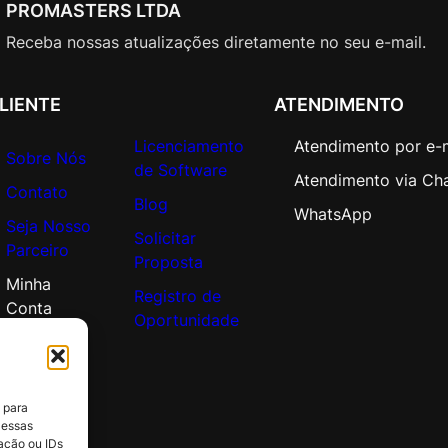
c
PROMASTERS LTDA
a
Receba nossas atualizações diretamente no seu e-mail.
d
e
m
LIENTE
ATENDIMENTO
i
Licenciamento
Atendimento por e-
c
Sobre Nós
de Software
O
Atendimento via Ch
Contato
p
Blog
WhatsApp
e
Seja Nosso
Solicitar
n
Parceiro
Proposta
V
Minha
a
Registro de
Conta
l
Oportunidade
u
e
q
 para
u
 essas
a
ação ou IDs