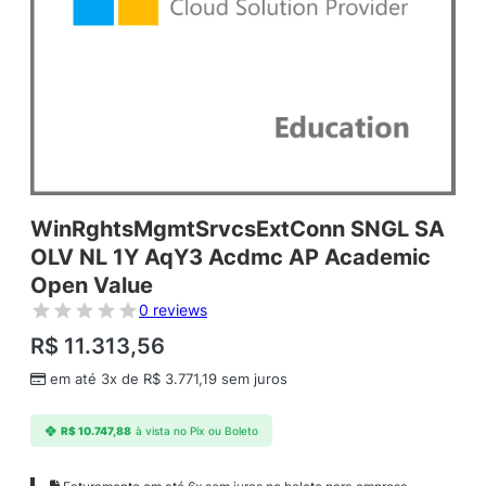
WinRghtsMgmtSrvcsExtConn SNGL SA
OLV NL 1Y AqY3 Acdmc AP Academic
Open Value
0 reviews
R$
11.313,56
em até 3x de
R$
3.771,19
sem juros
R$
10.747,88
à vista no Pix ou Boleto