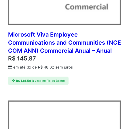
Y
A
q
Y
3
A
Microsoft Viva Employee
c
Communications and Communities (NCE
d
COM ANN) Commercial Anual – Anual
m
c
R$
145,87
A
em até 3x de
R$
48,62
sem juros
P
A
c
R$
138,58
à vista no Pix ou Boleto
a
d
e
m
i
c
O