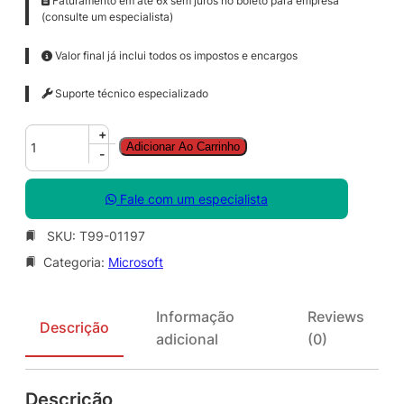
Faturamento em até 6x sem juros no boleto para empresa
(consulte um especialista)
Valor final já inclui todos os impostos e encargos
Suporte técnico especializado
W
+
Adicionar Ao Carrinho
i
-
n
R
Fale com um especialista
g
h
SKU:
T99-01197
t
Categoria:
Microsoft
s
M
g
Informação
Reviews
m
Descrição
adicional
(0)
t
S
r
Descrição
v