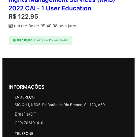
2022 CAL- 1 User Education
R$
122,95
em até 3x de
R$
40,98
sem juros
R$
116,80
à vista no Pix ou Boleto
INFORMAÇÕES
ENDEREÇO
SIG Qd 1, N505, Ed Barão do Rio Branco, SL 123, A50.
Brasília/DF
CEP: 70610-410
TELEFONE