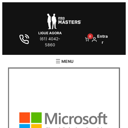
LIGUE AGORA
Entra
0
(61) 4042-
r
5860