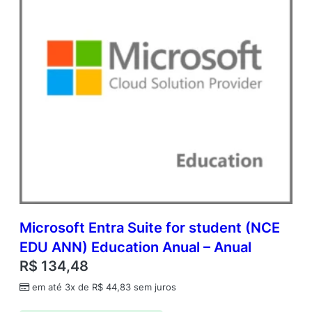
p
e
n
V
a
l
u
e
q
u
a
n
t
i
d
a
Microsoft Entra Suite for student (NCE
d
EDU ANN) Education Anual – Anual
e
R$
134,48
em até 3x de
R$
44,83
sem juros