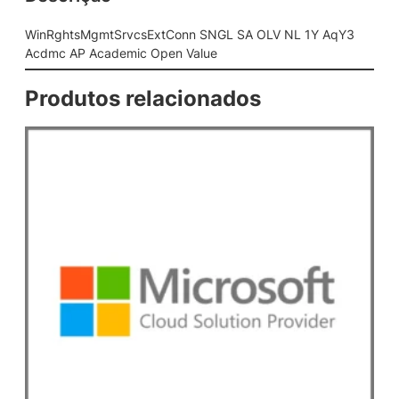
c
s
WinRghtsMgmtSrvcsExtConn SNGL SA OLV NL 1Y AqY3
E
Acdmc AP Academic Open Value
x
t
Produtos relacionados
C
o
n
n
S
N
G
L
S
A
O
L
V
N
L
1