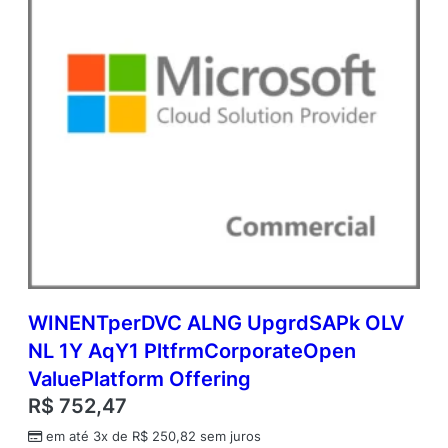
WINENTperDVC ALNG UpgrdSAPk OLV
NL 1Y AqY1 PltfrmCorporateOpen
ValuePlatform Offering
R$
752,47
em até 3x de
R$
250,82
sem juros