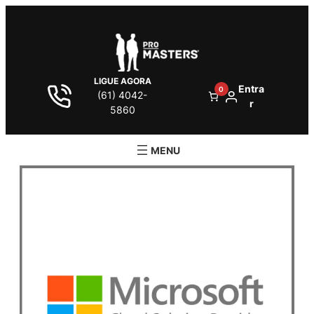
LIGUE AGORA
Entra
0
(61) 4042-
r
5860