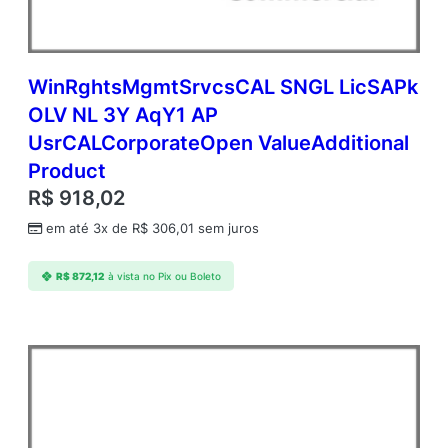
WinRghtsMgmtSrvcsCAL SNGL LicSAPk
OLV NL 3Y AqY1 AP
UsrCALCorporateOpen ValueAdditional
Product
R$
918,02
em até 3x de
R$
306,01
sem juros
R$
872,12
à vista no Pix ou Boleto