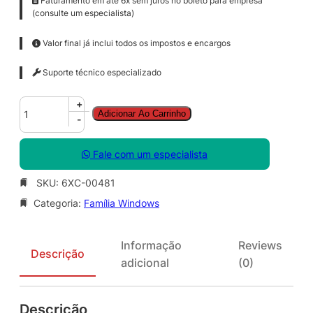
Faturamento em até 6x sem juros no boleto para empresa
(consulte um especialista)
Valor final já inclui todos os impostos e encargos
Suporte técnico especializado
W
+
Adicionar Ao Carrinho
i
-
n
R
Fale com um especialista
m
t
SKU:
6XC-00481
D
Categoria:
Família Windows
s
k
t
Informação
Reviews
p
Descrição
adicional
(0)
S
r
v
Descrição
c