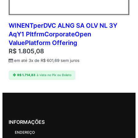
WINENTperDVC ALNG SA OLV NL 3Y
AqY1 PltfrmCorporateOpen
ValuePlatform Offering
R$
1.805,08
em até 3x de
R$
601,69
sem juros
R$
1.714,83
à vista no Pix ou Boleto
INFORMAÇÕES
ENDEREÇO