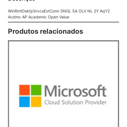
s
E
WinRmtDsktpSrvcsExtConn SNGL SA OLV NL 2Y AqY2
x
Acdmc AP Academic Open Value
t
C
Produtos relacionados
o
n
n
S
N
G
L
S
A
O
L
V
N
L
2
Y