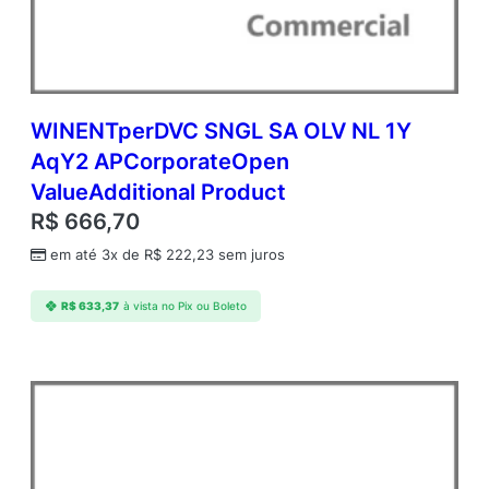
A
q
Y
2
A
c
WINENTperDVC SNGL SA OLV NL 1Y
d
AqY2 APCorporateOpen
m
ValueAdditional Product
c
A
R$
666,70
P
em até 3x de
R$
222,23
sem juros
A
c
a
R$
633,37
à vista no Pix ou Boleto
d
e
m
i
c
O
p