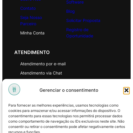
Software
Contato
Blog
Seja Nosso
Solicitar Proposta
Parceiro
Registro de
Minha Conta
Oportunidade
ATENDIMENTO
Atendimento por e-mail
Atendimento via Chat
WhatsApp
Gerenciar o consentimento
INSTITUCIONAL
Para fornecer as melhores experiências, usamos tecnologias como
Política de Privacidade
cookies para armazenar e/ou acessar informações do dispositivo. O
consentimento para essas tecnologias nos permitirá processar dados
Política de Troca e Devoluções
como comportamento de navegação ou IDs exclusivos neste site. Não
consentir ou retirar o consentimento pode afetar negativamente certos
Política de Reembolso
recursos e funções.