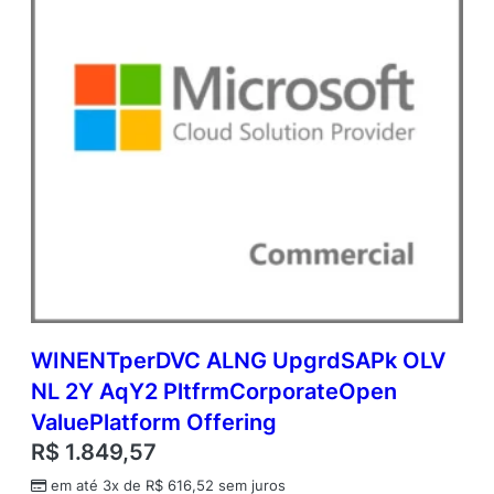
e
n
V
a
l
u
e
q
u
a
n
t
i
d
a
d
WINENTperDVC ALNG UpgrdSAPk OLV
e
NL 2Y AqY2 PltfrmCorporateOpen
ValuePlatform Offering
R$
1.849,57
em até 3x de
R$
616,52
sem juros