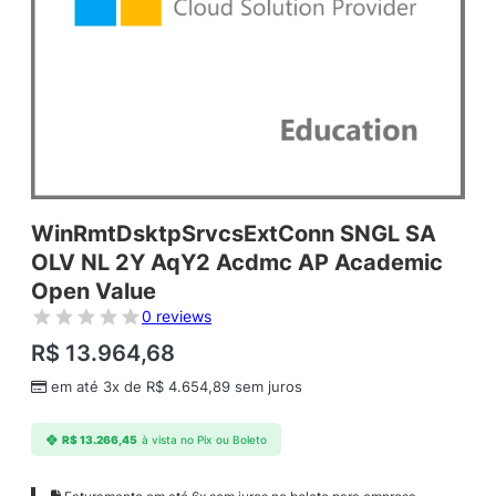
WinRmtDsktpSrvcsExtConn SNGL SA
OLV NL 2Y AqY2 Acdmc AP Academic
Open Value
0 reviews
R$
13.964,68
em até 3x de
R$
4.654,89
sem juros
R$
13.266,45
à vista no Pix ou Boleto