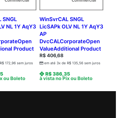
L SNGL
WinSvrCAL SNGL
LV NL 1Y AqY3
LicSAPk OLV NL 1Y AqY3
AP
rporateOpen
DvcCALCorporateOpen
ional Product
ValueAdditional Product
R$
406,68
R$
172,96
sem juros
em até 3x de
R$
135,56
sem juros
95
R$
386,35
ix ou Boleto
à vista no Pix ou Boleto