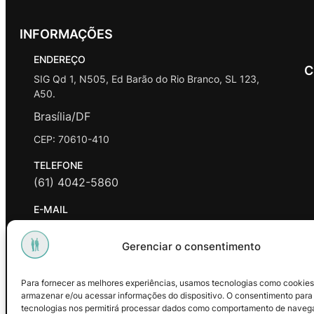
INFORMAÇÕES
ENDEREÇO
C
SIG Qd 1, N505, Ed Barão do Rio Branco, SL 123,
A50.
Brasília/DF
CEP: 70610-410
TELEFONE
(61) 4042-5860
E-MAIL
contato@promasters.net.br
Gerenciar o consentimento
HORÁRIO DE ATENDIMENTO
segunda a sexta das 9hrs às 18hrs exceto feriados.
Para fornecer as melhores experiências, usamos tecnologias como cookies
armazenar e/ou acessar informações do dispositivo. O consentimento para
Facebook
Instagram
Youtube
tecnologias nos permitirá processar dados como comportamento de naveg