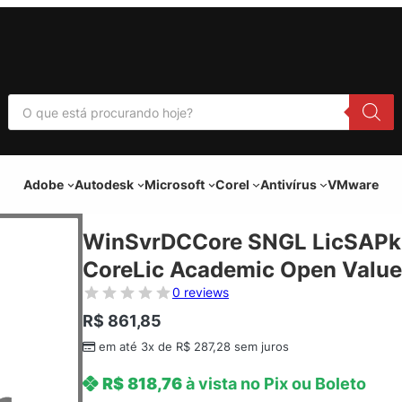
P
e
s
q
u
i
Adobe
Autodesk
Microsoft
Corel
Antivírus
VMware
s
a
r
p
WinSvrDCCore SNGL LicSAPk 
r
o
CoreLic Academic Open Value
d
u
0 reviews
t
o
R$
861,85
s
em até 3x de
R$
287,28
sem juros
R$
818,76
à vista no Pix ou Boleto