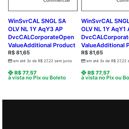
WinSvrCAL SNGL SA
WinSvrCAL SNGL
OLV NL 1Y AqY3 AP
OLV NL 1Y AqY1 
DvcCALCorporateOpen
DvcCALCorpora
ValueAdditional Product
ValueAdditional 
R$
81,65
R$
81,65
em até 3x de
R$
27,22
sem juros
em até 3x de
R$
27,22
s
R$
77,57
R$
77,57
à vista no Pix ou Boleto
à vista no Pix ou B