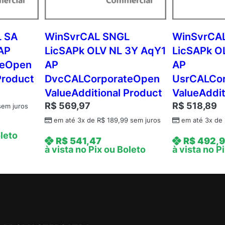
L
1
Y
 SA
WinSvrCAL SNGL
WinSvrCA
A
AP
LicSAPk OLV NL 3Y AqY1
LicSAPk O
q
teOpen
AP
AP
Y
Product
DvcCALCorporateOpen
UsrCALCo
1
ValueAdditional Product
ValueAddit
A
R$
569,97
R$
518,89
c
em juros
d
em até 3x de
R$
189,99
sem juros
em até 3x de
m
oleto
R$
541,47
R$
492,
c
à vista no Pix ou Boleto
à vista no P
A
P
C
o
r
e