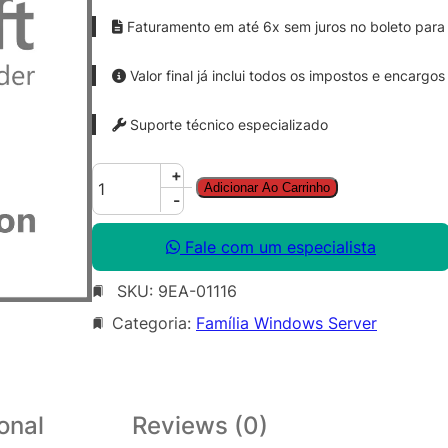
Faturamento em até 6x sem juros no boleto para 
Valor final já inclui todos os impostos e encargos
Suporte técnico especializado
W
+
Adicionar Ao Carrinho
i
-
n
S
Fale com um especialista
v
SKU:
9EA-01116
r
D
Categoria:
Família Windows Server
C
C
o
r
onal
Reviews (0)
e