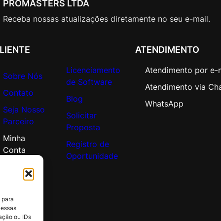
PROMASTERS LTDA
L
i
Receba nossas atualizações diretamente no seu e-mail.
c
A
LIENTE
ATENDIMENTO
c
a
Licenciamento
Atendimento por e-
d
Sobre Nós
de Software
e
Atendimento via Ch
Contato
m
Blog
WhatsApp
Seja Nosso
i
Solicitar
Parceiro
c
Proposta
O
Minha
Registro de
p
Conta
Oportunidade
e
n
V
a
 para
l
 essas
u
ação ou IDs