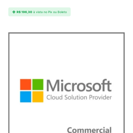
e
R$
196,30
à vista no Pix ou Boleto