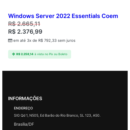
Windows Server 2022 Essentials Coem
R$
2.665,11
R$
2.376,99
em até 3x de
R$
792,33
sem juros
R$
2.258,14
à vista no Pix ou Boleto
INFORMAÇÕES
ENDEREÇO
SIG Qd 1, N505, Ed Barão do Rio Branco, SL 123, A50.
Brasília/DF