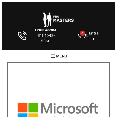
LIGUE AGORA
Entra
0
(61) 4042-
r
5860