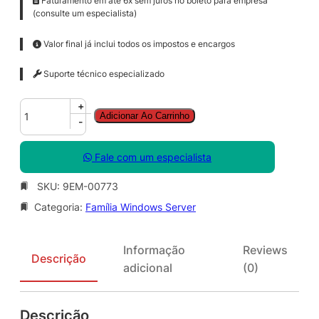
Faturamento em até 6x sem juros no boleto para empresa
(consulte um especialista)
Valor final já inclui todos os impostos e encargos
Suporte técnico especializado
W
+
Adicionar Ao Carrinho
i
-
n
S
Fale com um especialista
v
r
SKU:
9EM-00773
S
Categoria:
Família Windows Server
T
D
C
Informação
Reviews
o
Descrição
adicional
(0)
r
e
S
Descrição
N