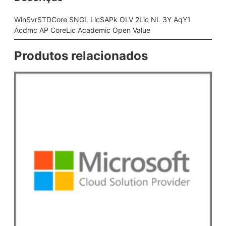
G
L
WinSvrSTDCore SNGL LicSAPk OLV 2Lic NL 3Y AqY1
L
Acdmc AP CoreLic Academic Open Value
i
c
Produtos relacionados
S
A
P
k
O
L
V
2
L
i
c
N
L
3
Y
A