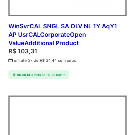
WinSvrCAL SNGL SA OLV NL 1Y AqY1
AP UsrCALCorporateOpen
ValueAdditional Product
R$
103,31
em até 3x de
R$
34,44
sem juros
R$
98,14
à vista no Pix ou Boleto