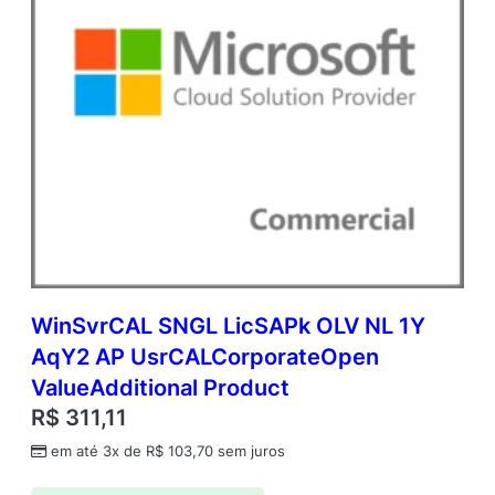
WinSvrCAL SNGL LicSAPk OLV NL 1Y
AqY2 AP UsrCALCorporateOpen
ValueAdditional Product
R$
311,11
em até 3x de
R$
103,70
sem juros