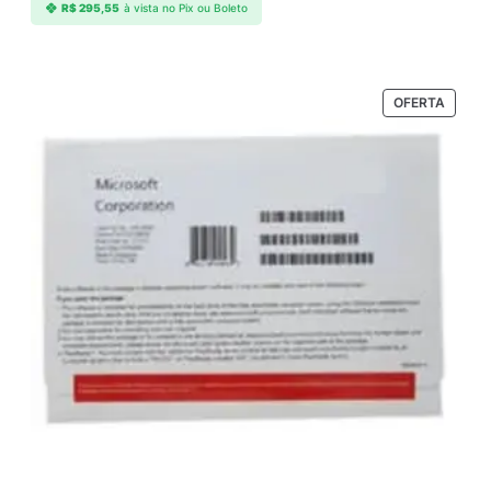
R$
295,55
à vista no Pix ou Boleto
PRODU
OFERTA
EM
PROM