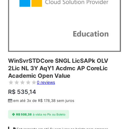
WinSvrSTDCore SNGL LicSAPk OLV
2Lic NL 3Y AqY1 Acdmc AP CoreLic
Academic Open Value
0 reviews
R$
535,14
em até 3x de
R$
178,38
sem juros
R$
508,38
à vista no Pix ou Boleto