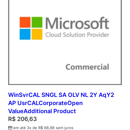
e
m
i
c
O
p
e
n
V
a
l
u
e
q
u
a
WinSvrCAL SNGL SA OLV NL 2Y AqY2
n
AP UsrCALCorporateOpen
t
i
ValueAdditional Product
d
R$
206,63
a
d
em até 3x de
R$
68,88
sem juros