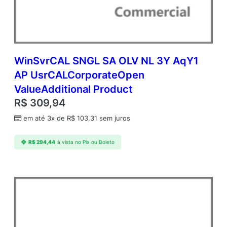
q
Y
1
A
c
d
WinSvrCAL SNGL SA OLV NL 3Y AqY1
m
AP UsrCALCorporateOpen
c
ValueAdditional Product
A
P
R$
309,94
C
em até 3x de
R$
103,31
sem juros
o
r
e
R$
294,44
à vista no Pix ou Boleto
L
i
c
A
c
a
d