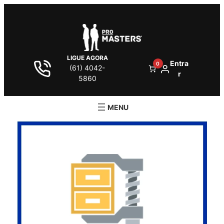
LIGUE AGORA
Entra
0
(61) 4042-
r
5860