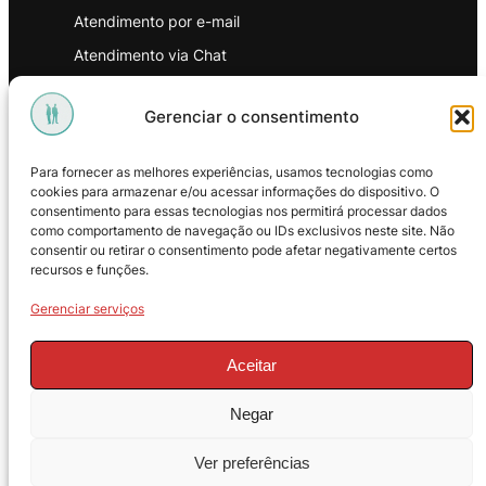
Atendimento por e-mail
Atendimento via Chat
WhatsApp
Gerenciar o consentimento
INSTITUCIONAL
Para fornecer as melhores experiências, usamos tecnologias como
Política de Privacidade
cookies para armazenar e/ou acessar informações do dispositivo. O
consentimento para essas tecnologias nos permitirá processar dados
Política de Troca e Devoluções
como comportamento de navegação ou IDs exclusivos neste site. Não
consentir ou retirar o consentimento pode afetar negativamente certos
Política de Reembolso
recursos e funções.
Termos & Condições de Uso
Gerenciar serviços
Aceitar
Negar
© 2025 – ProMasters. CNPJ:
Ver preferências
18.269.230/0001-16. Todos os direitos
reservados.