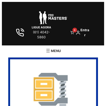
LIGUE AGORA
Entra
0
(61) 4042-
r
5860