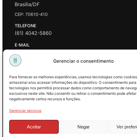
Brasília/DF
CEP: 70610-410
TELEFONE
(61) 4042-5860
E-MAIL
contato@promasters.net.br
Gerenciar o consentimento
HORÁRIO DE ATENDIMENTO
segunda a sexta das 9hrs às 18hrs exceto feriados.
Para fornecer as melhores experiências, usamos tecnologias como cookies
armazenar e/ou acessar informações do dispositivo. O consentimento para
Facebook
Instagram
Youtube
tecnologias nos permitirá processar dados como comportamento de naveg
exclusivos neste site. Não consentir ou retirar o consentimento pode afetar
negativamente certos recursos e funções.
Gerenciar serviços
Aceitar
Negar
Ver prefe
© 2025 – ProMasters. CNPJ: 18.269.230/0001-16. Todos os dire