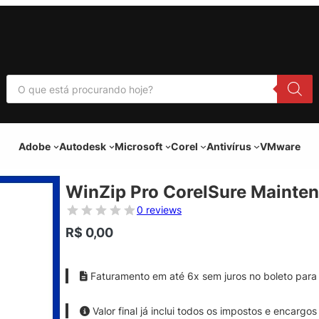
P
e
s
q
u
i
Adobe
Autodesk
Microsoft
Corel
Antivírus
VMware
s
a
r
p
WinZip Pro CorelSure Mainte
r
o
0 reviews
d
u
R$
0,00
t
o
s
Faturamento em até 6x sem juros no boleto para 
Valor final já inclui todos os impostos e encargos