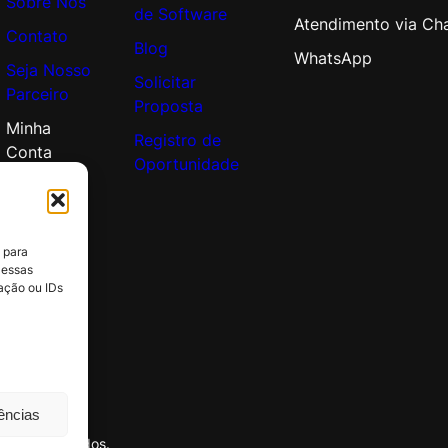
Sobre Nós
de Software
Atendimento via Ch
Contato
Blog
WhatsApp
Seja Nosso
Solicitar
Parceiro
Proposta
Minha
Registro de
Conta
Oportunidade
 para
 essas
ação ou IDs
rências
itos reservados.