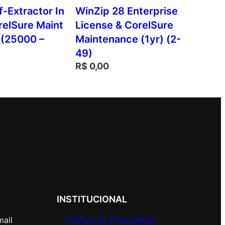
f-Extractor In
WinZip 28 Enterprise
elSure Maint
License & CorelSure
 (25000 –
Maintenance (1yr) (2-
49)
R$
0,00
INSTITUCIONAL
mail
Política de Privacidade