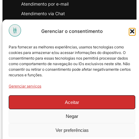
Atendimento por e-mail
Atendimento via Chat
WhatsApp
Gerenciar o consentimento
INSTITUCIONAL
Para fornecer as melhores experiências, usamos tecnologias como
Política de Privacidade
cookies para armazenar e/ou acessar informações do dispositivo. O
consentimento para essas tecnologias nos permitirá processar dados
Política de Troca e Devoluções
como comportamento de navegação ou IDs exclusivos neste site. Não
consentir ou retirar o consentimento pode afetar negativamente certos
Política de Reembolso
recursos e funções.
Termos & Condições de Uso
Gerenciar serviços
Aceitar
Negar
© 2025 – ProMasters. CNPJ:
Ver preferências
18.269.230/0001-16. Todos os direitos
reservados.