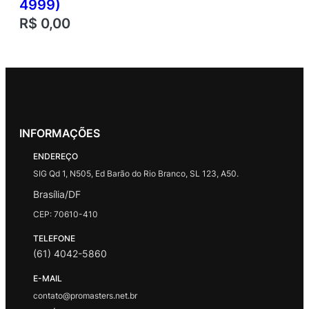
4999)
R$
0,00
INFORMAÇÕES
ENDEREÇO
SIG Qd 1, N505, Ed Barão do Rio Branco, SL 123, A50.
Brasília/DF
CEP: 70610-410
TELEFONE
(61) 4042-5860
E-MAIL
contato@promasters.net.br