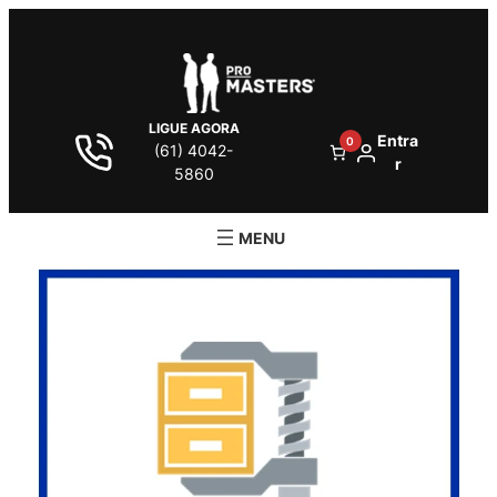
LIGUE AGORA
Entra
0
(61) 4042-
r
5860