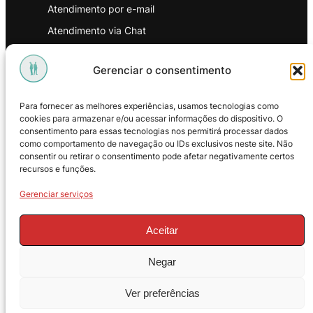
Atendimento por e-mail
Atendimento via Chat
WhatsApp
Gerenciar o consentimento
INSTITUCIONAL
Para fornecer as melhores experiências, usamos tecnologias como
Política de Privacidade
cookies para armazenar e/ou acessar informações do dispositivo. O
consentimento para essas tecnologias nos permitirá processar dados
Política de Troca e Devoluções
como comportamento de navegação ou IDs exclusivos neste site. Não
consentir ou retirar o consentimento pode afetar negativamente certos
Política de Reembolso
recursos e funções.
Termos & Condições de Uso
Gerenciar serviços
Aceitar
Negar
© 2025 – ProMasters. CNPJ:
Ver preferências
18.269.230/0001-16. Todos os direitos
reservados.