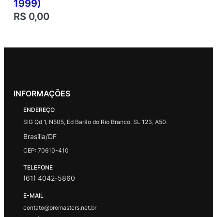
1999)
R$
0,00
INFORMAÇÕES
ENDEREÇO
SIG Qd 1, N505, Ed Barão do Rio Branco, SL 123, A50.
Brasília/DF
CEP: 70610-410
TELEFONE
(61) 4042-5860
E-MAIL
contato@promasters.net.br