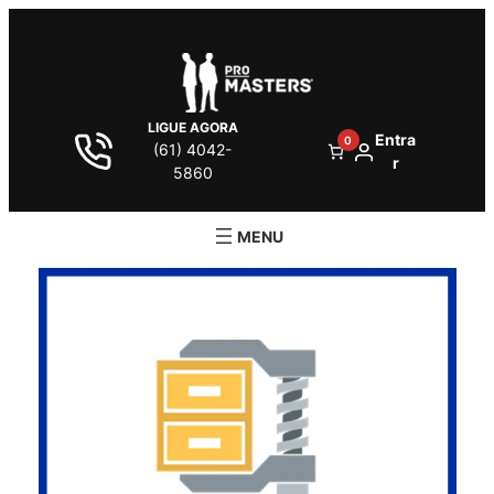
LIGUE AGORA
Entra
0
(61) 4042-
r
5860