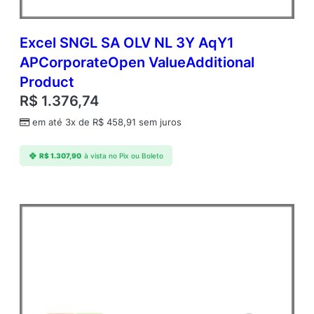
Excel SNGL SA OLV NL 3Y AqY1
APCorporateOpen ValueAdditional
Product
R$
1.376,74
em até 3x de
R$
458,91
sem juros
R$
1.307,90
à vista no Pix ou Boleto