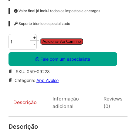
Valor final já inclui todos os impostos e encargos
Suporte técnico especializado
W
+
Adicionar Ao Carrinho
o
-
r
d
Fale com um especialista
S
N
SKU:
059-09228
G
Categoria:
App Avulso
L
S
A
Informação
Reviews
O
Descrição
adicional
(0)
L
V
N
Descrição
L
2