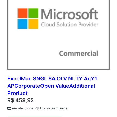
ExcelMac SNGL SA OLV NL 1Y AqY1
APCorporateOpen ValueAdditional
Product
R$
458,92
em até 3x de
R$
152,97
sem juros