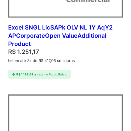
p
e
n
V
a
Excel SNGL LicSAPk OLV NL 1Y AqY2
l
APCorporateOpen ValueAdditional
u
Product
e
q
R$
1.251,17
u
em até 3x de
R$
417,06
sem juros
a
n
t
R$
1.188,61
à vista no Pix ou Boleto
i
d
a
d
e