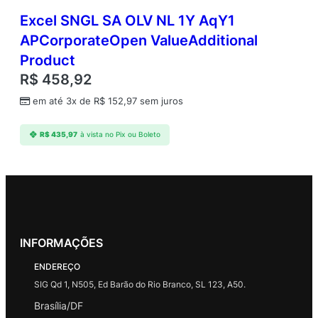
Excel SNGL SA OLV NL 1Y AqY1
APCorporateOpen ValueAdditional
Product
R$
458,92
em até 3x de
R$
152,97
sem juros
R$
435,97
à vista no Pix ou Boleto
INFORMAÇÕES
ENDEREÇO
SIG Qd 1, N505, Ed Barão do Rio Branco, SL 123, A50.
Brasília/DF