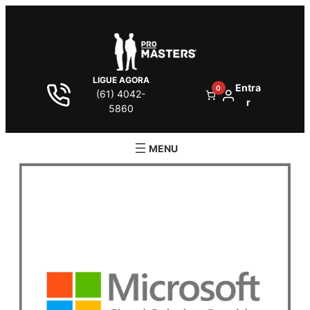
LIGUE AGORA
Entra
0
(61) 4042-
r
5860