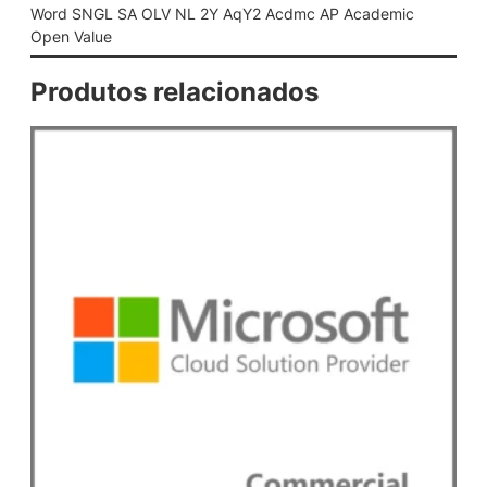
Y
Word SNGL SA OLV NL 2Y AqY2 Acdmc AP Academic
A
Open Value
q
Y
Produtos relacionados
2
A
c
d
m
c
A
P
A
c
a
d
e
m
i
c
O