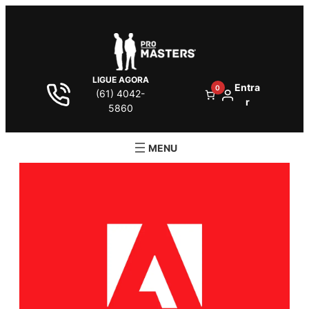
LIGUE AGORA
Entra
0
(61) 4042-
r
5860