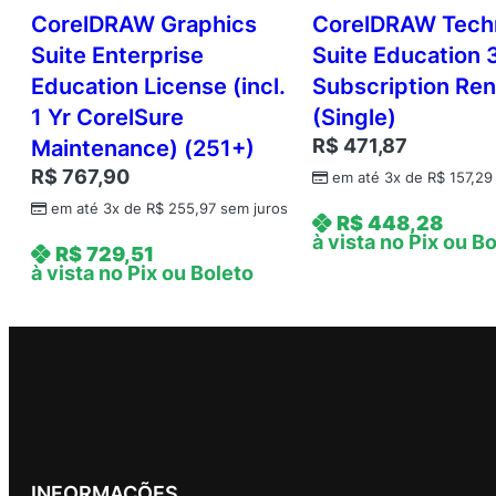
CorelDRAW Graphics
CorelDRAW Techn
Suite Enterprise
Suite Education
Education License (incl.
Subscription Re
1 Yr CorelSure
(Single)
R$
471,87
Maintenance) (251+)
R$
767,90
em até 3x de
R$
157,29
em até 3x de
R$
255,97
sem juros
R$
448,28
à vista no Pix ou B
R$
729,51
à vista no Pix ou Boleto
INFORMAÇÕES