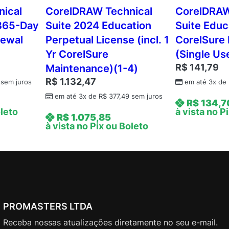
6
ical
CorelDRAW Technical
CorelDRAW
1
 365-Day
Suite 2024 Education
Suite Educ
-
newal
Perpetual License (incl. 1
CorelSure
3
Yr CorelSure
(Single Us
0
R$
141,79
Maintenance)(1-4)
0
)
R$
1.132,47
sem juros
em até 3x de
q
em até 3x de
R$
377,49
sem juros
R$
134,7
u
oleto
à vista no P
R$
1.075,85
a
à vista no Pix ou Boleto
n
t
i
d
a
d
e
PROMASTERS LTDA
Receba nossas atualizações diretamente no seu e-mail.