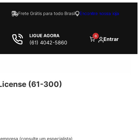
Frete Grátis para todo Brasil
Encontre nossa loja
LIGUE AGORA
0
Entrar
(61) 4042-5860
 License (61-300)
empresa (consulte um especialista)