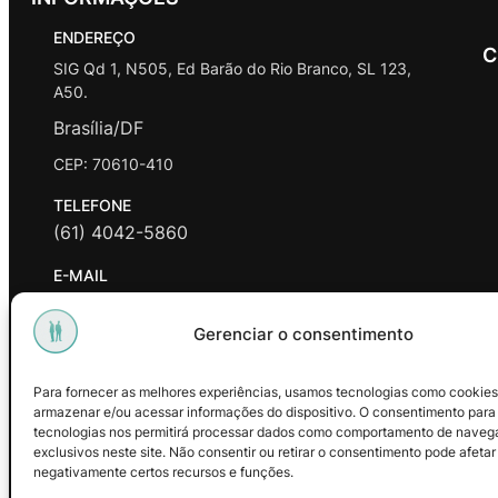
ENDEREÇO
C
SIG Qd 1, N505, Ed Barão do Rio Branco, SL 123,
A50.
Brasília/DF
CEP: 70610-410
TELEFONE
(61) 4042-5860
E-MAIL
contato@promasters.net.br
Gerenciar o consentimento
HORÁRIO DE ATENDIMENTO
segunda a sexta das 9hrs às 18hrs exceto feriados.
Para fornecer as melhores experiências, usamos tecnologias como cookies
armazenar e/ou acessar informações do dispositivo. O consentimento para
Facebook
Instagram
Youtube
tecnologias nos permitirá processar dados como comportamento de naveg
exclusivos neste site. Não consentir ou retirar o consentimento pode afetar
negativamente certos recursos e funções.