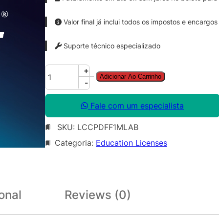
Valor final já inclui todos os impostos e encargos
Suporte técnico especializado
C
+
Adicionar Ao Carrinho
o
-
r
e
Fale com um especialista
l
SKU:
LCCPDFF1MLAB
P
D
Categoria:
Education Licenses
F
F
u
s
onal
Reviews (0)
i
o