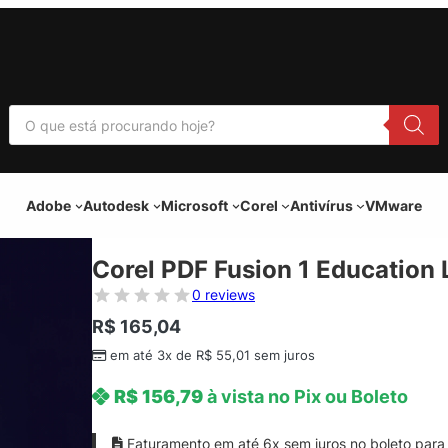
P
e
s
q
u
i
Adobe
Autodesk
Microsoft
Corel
Antivírus
VMware
s
a
r
p
Corel PDF Fusion 1 Education
r
o
0 reviews
d
u
R$
165,04
t
o
em até 3x de
R$
55,01
sem juros
s
R$
156,79
à vista no Pix ou Boleto
Faturamento em até 6x sem juros no boleto para 