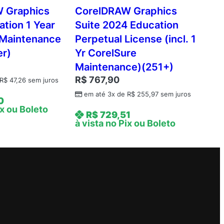
 Graphics
CorelDRAW Graphics
ation 1 Year
Suite 2024 Education
 Maintenance
Perpetual License (incl. 1
er)
Yr CorelSure
Maintenance)(251+)
R$
767,90
R$
47,26
sem juros
em até 3x de
R$
255,97
sem juros
0
ix ou Boleto
R$
729,51
à vista no Pix ou Boleto