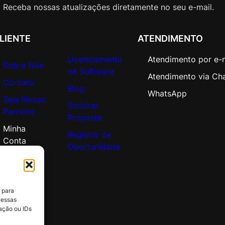
(
Receba nossas atualizações diretamente no seu e-mail.
5
-
LIENTE
ATENDIMENTO
5
0
Licenciamento
Atendimento por e-
)
Sobre Nós
de Software
q
Atendimento via Ch
Contato
u
Blog
WhatsApp
Seja Nosso
a
Solicitar
Parceiro
n
Proposta
t
Minha
Registro de
i
Conta
Oportunidade
d
a
d
e
 para
 essas
ação ou IDs