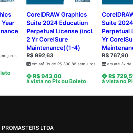
n
3
hics
CorelDRAW Graphics
CorelDRAW
Y
1 Year
Suite 2024 Education
Suite 2024
e
enance
Perpetual License (incl.
Perpetual L
a
2 Yr CorelSure
Yr CorelSu
r
Maintenance)(1-4)
Maintenan
S
R$
992,63
R$
767,90
u
em juros
b
em até 3x de
R$
330,88
sem juros
em até 3x de
s
oleto
R$
943,00
R$
729,5
c
à vista no Pix ou Boleto
à vista no P
r
i
p
t
i
o
PROMASTERS LTDA
n