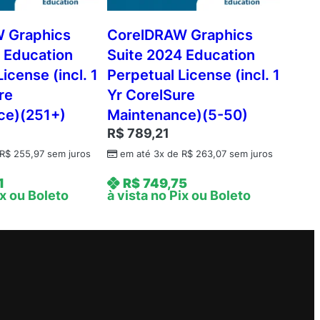
 Graphics
CorelDRAW Graphics
 Education
Suite 2024 Education
icense (incl. 1
Perpetual License (incl. 1
re
Yr CorelSure
ce)(251+)
Maintenance)(5-50)
R$
789,21
R$
255,97
sem juros
em até 3x de
R$
263,07
sem juros
1
R$
749,75
ix ou Boleto
à vista no Pix ou Boleto