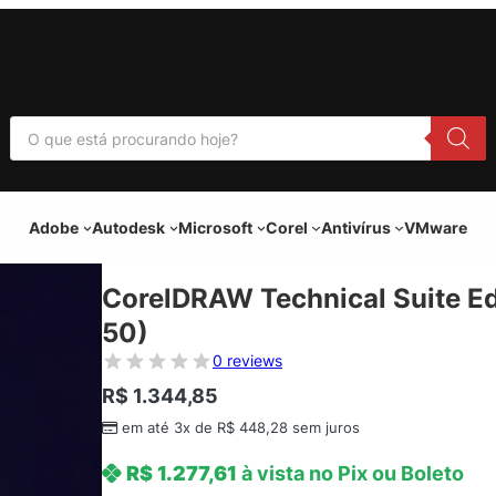
P
e
s
q
u
i
Adobe
Autodesk
Microsoft
Corel
Antivírus
VMware
s
a
r
p
CorelDRAW Technical Suite Ed
r
o
50)
d
u
0 reviews
t
o
R$
1.344,85
s
em até 3x de
R$
448,28
sem juros
R$
1.277,61
à vista no Pix ou Boleto