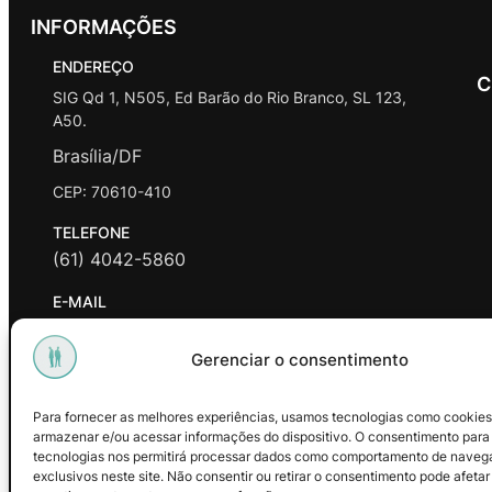
INFORMAÇÕES
ENDEREÇO
C
SIG Qd 1, N505, Ed Barão do Rio Branco, SL 123,
A50.
Brasília/DF
CEP: 70610-410
TELEFONE
(61) 4042-5860
E-MAIL
contato@promasters.net.br
Gerenciar o consentimento
HORÁRIO DE ATENDIMENTO
segunda a sexta das 9hrs às 18hrs exceto feriados.
Para fornecer as melhores experiências, usamos tecnologias como cookies
armazenar e/ou acessar informações do dispositivo. O consentimento para
Facebook
Instagram
Youtube
tecnologias nos permitirá processar dados como comportamento de naveg
exclusivos neste site. Não consentir ou retirar o consentimento pode afetar