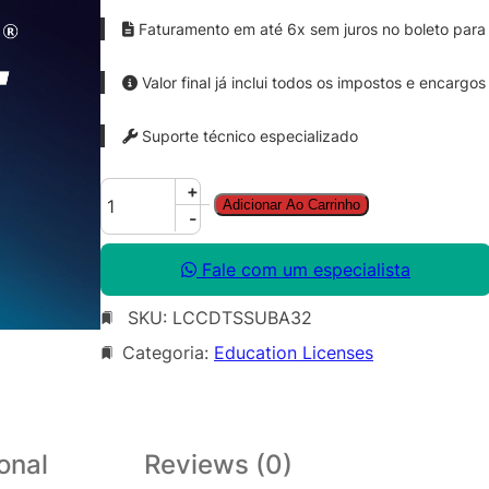
Faturamento em até 6x sem juros no boleto para 
Valor final já inclui todos os impostos e encargos
Suporte técnico especializado
C
+
Adicionar Ao Carrinho
o
-
r
e
Fale com um especialista
l
SKU:
LCCDTSSUBA32
D
R
Categoria:
Education Licenses
A
W
T
e
onal
Reviews (0)
c