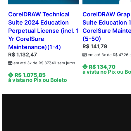
CorelDRAW Technical
CorelDRAW Grap
Suite 2024 Education
Suite Education 
Perpetual License (incl. 1
CorelSure Maint
Yr CorelSure
(5-50)
R$
141,79
Maintenance)(1-4)
R$
1.132,47
em até 3x de
R$
47,26
s
em até 3x de
R$
377,49
sem juros
R$
134,70
à vista no Pix ou B
R$
1.075,85
à vista no Pix ou Boleto