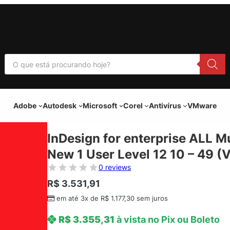
P
e
s
q
u
i
Adobe
Autodesk
Microsoft
Corel
Antivírus
VMware
s
a
r
p
InDesign for enterprise ALL M
r
o
New 1 User Level 12 10 – 49 (
d
u
0 reviews
t
o
R$
3.531,91
s
em até 3x de
R$
1.177,30
sem juros
R$
3.355,31
à vista no Pix ou Boleto