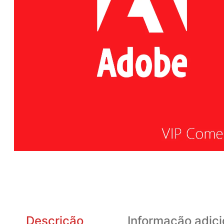
Descrição
Informação adici