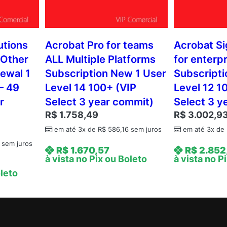
utions
Acrobat Pro for teams
Acrobat Si
 Other
ALL Multiple Platforms
for enterp
ewal 1
Subscription New 1 User
Subscripti
– 49
Level 14 100+ (VIP
Level 12 10
r
Select 3 year commit)
Select 3 y
R$
1.758,49
R$
3.002,9
em até 3x de
R$
586,16
sem juros
em até 3x de
sem juros
R$
1.670,57
R$
2.852
à vista no Pix ou Boleto
à vista no P
oleto