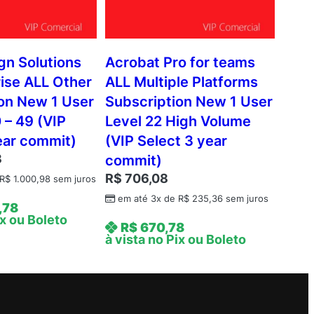
gn Solutions
Acrobat Pro for teams
rise ALL Other
ALL Multiple Platforms
on New 1 User
Subscription New 1 User
 – 49 (VIP
Level 22 High Volume
ear commit)
(VIP Select 3 year
3
commit)
R$
706,08
R$
1.000,98
sem juros
em até 3x de
R$
235,36
sem juros
,78
ix ou Boleto
R$
670,78
à vista no Pix ou Boleto