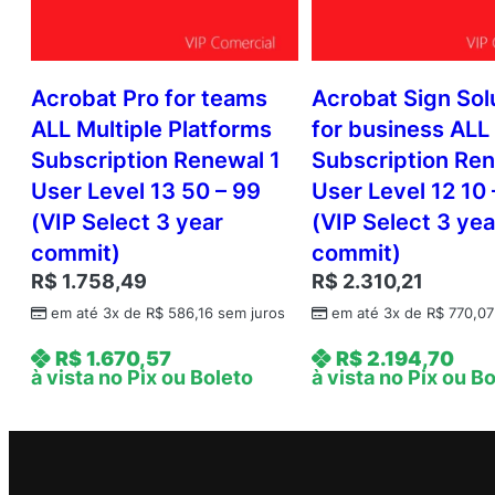
Acrobat Pro for teams
Acrobat Sign Sol
ALL Multiple Platforms
for business ALL
Subscription Renewal 1
Subscription Ren
User Level 13 50 – 99
User Level 12 10 
(VIP Select 3 year
(VIP Select 3 yea
commit)
commit)
R$
1.758,49
R$
2.310,21
em até 3x de
R$
586,16
sem juros
em até 3x de
R$
770,07
R$
1.670,57
R$
2.194,70
à vista no Pix ou Boleto
à vista no Pix ou B