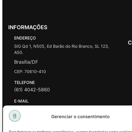
INFORMAÇÕES
ENDEREÇO
C
SIG Qd 1, N505, Ed Barão do Rio Branco, SL 123,
A50.
Brasília/DF
CEP: 70610-410
TELEFONE
(61) 4042-5860
E-MAIL
contato@promasters.net.br
Gerenciar o consentimento
HORÁRIO DE ATENDIMENTO
segunda a sexta das 9hrs às 18hrs exceto feriados.
Para fornecer as melhores experiências, usamos tecnologias como cookies