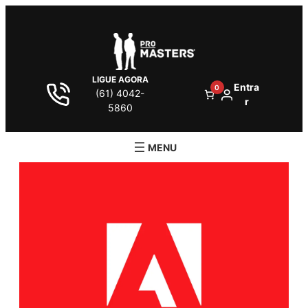
LIGUE AGORA
Entra
0
(61) 4042-
r
5860