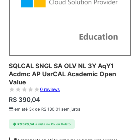
SQLCAL SNGL SA OLV NL 3Y AqY1
Acdmc AP UsrCAL Academic Open
Value
0 reviews
R$
390,04
em até 3x de
R$
130,01
sem juros
R$
370,54
à vista no Pix ou Boleto