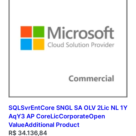
t
i
d
a
d
e
SQLSvrEntCore SNGL SA OLV 2Lic NL 1Y
AqY3 AP CoreLicCorporateOpen
ValueAdditional Product
R$
34.136,84