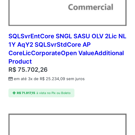
A
c
a
d
e
m
SQLSvrEntCore SNGL SASU OLV 2Lic NL
i
1Y AqY2 SQLSvrStdCore AP
c
CoreLicCorporateOpen ValueAdditional
O
p
Product
e
R$
75.702,26
n
V
em até 3x de
R$
25.234,09
sem juros
a
l
R$
71.917,15
à vista no Pix ou Boleto
u
e
q
u
a
n