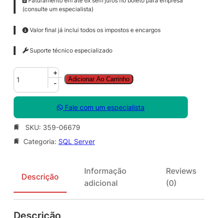
Faturamento em até 6x sem juros no boleto para empresa
(consulte um especialista)
Valor final já inclui todos os impostos e encargos
Suporte técnico especializado
S
+
Adicionar Ao Carrinho
Q
-
L
C
Fale com um especialista
A
L
SKU:
359-06679
S
Categoria:
SQL Server
N
G
L
Informação
Reviews
S
Descrição
adicional
(0)
A
O
L
Descrição
V