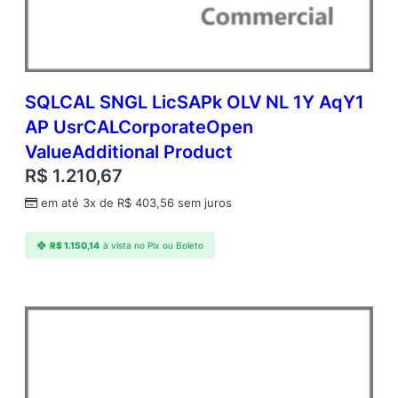
SQLCAL SNGL LicSAPk OLV NL 1Y AqY1
AP UsrCALCorporateOpen
ValueAdditional Product
R$
1.210,67
em até 3x de
R$
403,56
sem juros
R$
1.150,14
à vista no Pix ou Boleto