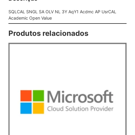
N
L
SQLCAL SNGL SA OLV NL 3Y AqY1 Acdmc AP UsrCAL
3
Academic Open Value
Y
A
Produtos relacionados
q
Y
1
A
c
d
m
c
A
P
U
s
r
C
A
L