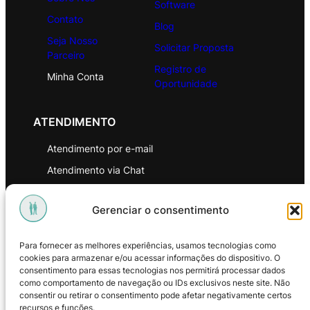
Software
Contato
Blog
Seja Nosso
Solicitar Proposta
Parceiro
Registro de
Minha Conta
Oportunidade
ATENDIMENTO
Atendimento por e-mail
Atendimento via Chat
WhatsApp
Gerenciar o consentimento
INSTITUCIONAL
Para fornecer as melhores experiências, usamos tecnologias como
Política de Privacidade
cookies para armazenar e/ou acessar informações do dispositivo. O
consentimento para essas tecnologias nos permitirá processar dados
Política de Troca e Devoluções
como comportamento de navegação ou IDs exclusivos neste site. Não
consentir ou retirar o consentimento pode afetar negativamente certos
Política de Reembolso
recursos e funções.