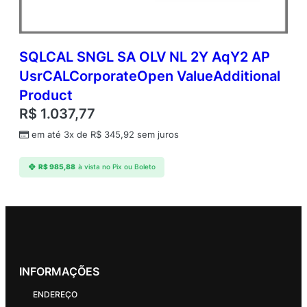
SQLCAL SNGL SA OLV NL 2Y AqY2 AP
UsrCALCorporateOpen ValueAdditional
Product
R$
1.037,77
em até 3x de
R$
345,92
sem juros
R$
985,88
à vista no Pix ou Boleto
INFORMAÇÕES
ENDEREÇO