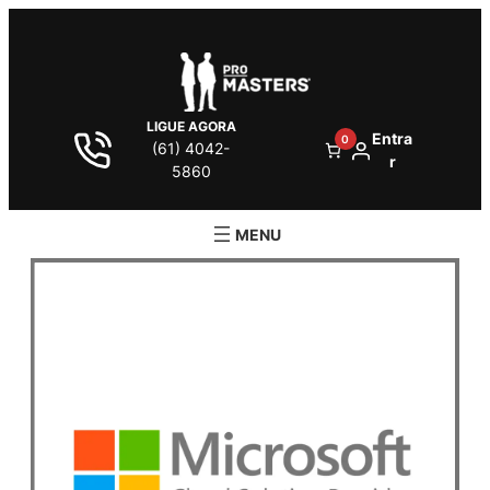
LIGUE AGORA
Entra
0
(61) 4042-
r
5860