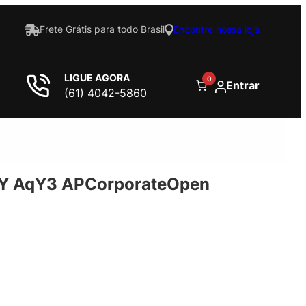
Frete Grátis para todo Brasil
Encontre nossa loja
LIGUE AGORA
0
Entrar
(61) 4042-5860
1Y AqY3 APCorporateOpen