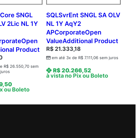
tCore SNGL
SQLSvrEnt SNGL SA OLV
V 2Lic NL 1Y
NL 1Y AqY2
APCorporateOpen
rporateOpen
ValueAdditional Product
R$
21.333,18
ional Product
0
em até 3x de
R$
7.111,06
sem juros
de
R$
26.550,70
sem
R$
20.266,52
juros
à vista no Pix ou Boleto
9,50
ix ou Boleto