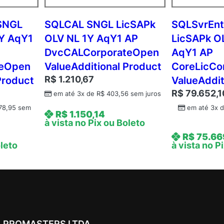
p
o
SNGL
SQLCAL SNGL LicSAPk
SQLSvrEn
r
1Y AqY1
OLV NL 1Y AqY1 AP
LicSAPk OL
a
DvcCALCorporateOpen
AqY1 AP
t
teOpen
ValueAdditional Product
CoreLicCo
e
R$
1.210,67
Product
ValueAddit
O
R$
79.652,1
p
em até 3x de
R$
403,56
sem juros
e
78,95
sem
em até 3x 
R$
1.150,14
n
à vista no Pix ou Boleto
V
R$
75.66
a
oleto
à vista no P
l
u
e
A
d
d
PROMASTERS LTDA