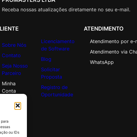
i
t
Receba nossas atualizações diretamente no seu e-mail.
i
o
LIENTE
ATENDIMENTO
n
a
Licenciamento
Atendimento por e-
Sobre Nós
l
de Software
Atendimento via Ch
P
Contato
Blog
r
WhatsApp
Seja Nosso
o
Solicitar
Parceiro
d
Proposta
u
Minha
Registro de
c
Conta
Oportunidade
t
q
u
a
 para
n
 essas
ação ou IDs
t