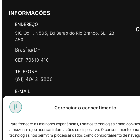
INFORMAÇÕES
ENDEREÇO
C
SIG Qd 1, N505, Ed Barão do Rio Branco, SL 123,
A50.
Brasília/DF
CEP: 70610-410
TELEFONE
(61) 4042-5860
E-MAIL
contato@promasters.net.br
Gerenciar o consentimento
HORÁRIO DE ATENDIMENTO
segunda a sexta das 9hrs às 18hrs exceto feriados.
Para fornecer as melhores experiências, usamos tecnologias como cookies
armazenar e/ou acessar informações do dispositivo. O consentimento para
Facebook
Instagram
Youtube
tecnologias nos permitirá processar dados como comportamento de naveg