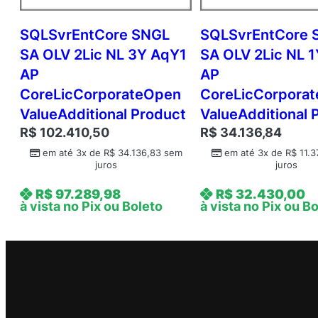
SQLSvrEntCore SNGL
SQLSvrEntCore 
SA OLV 2Lic NL 3Y AqY1
SA OLV 2Lic NL 
AP
AP
CoreLicCorporateOpen
CoreLicCorpora
ValueAdditional Product
ValueAdditional 
R$
102.410,50
R$
34.136,84
em até 3x de
R$
34.136,83
sem
em até 3x de
R$
11.3
juros
juros
R$
97.289,98
R$
32.430,00
à vista no Pix ou Boleto
à vista no Pix ou B