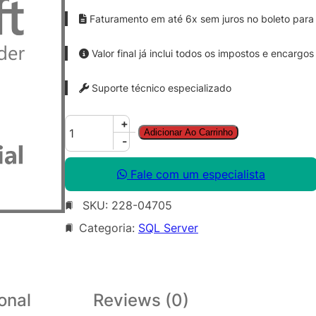
Faturamento em até 6x sem juros no boleto para 
Valor final já inclui todos os impostos e encargos
Suporte técnico especializado
S
+
Adicionar Ao Carrinho
Q
-
L
S
Fale com um especialista
v
SKU:
228-04705
r
S
Categoria:
SQL Server
t
d
S
N
onal
Reviews (0)
G