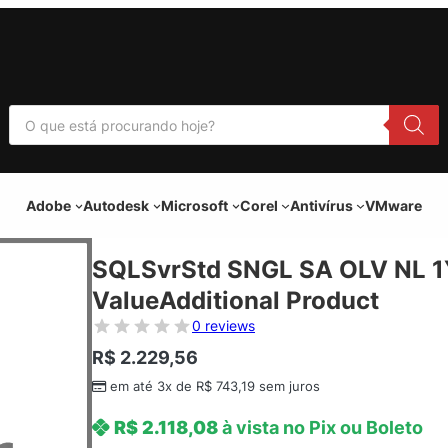
P
e
s
q
u
i
Adobe
Autodesk
Microsoft
Corel
Antivírus
VMware
s
a
r
p
SQLSvrStd SNGL SA OLV NL 
r
o
ValueAdditional Product
d
u
0 reviews
t
o
R$
2.229,56
s
em até 3x de
R$
743,19
sem juros
R$
2.118,08
à vista no Pix ou Boleto