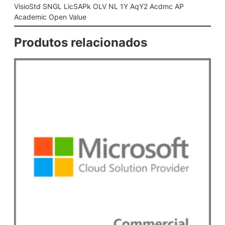
A
VisioStd SNGL LicSAPk OLV NL 1Y AqY2 Acdmc AP
P
Academic Open Value
k
O
Produtos relacionados
L
V
N
L
1
Y
A
q
Y
2
A
c
d
m
c
A
P