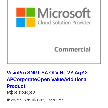
i
d
a
d
e
VisioPro SNGL SA OLV NL 2Y AqY2
APCorporateOpen ValueAdditional
Product
R$
3.036,32
em até 3x de
R$
1.012,11
sem juros