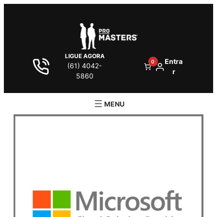
LIGUE AGORA
Entra
0
(61) 4042-
r
5860