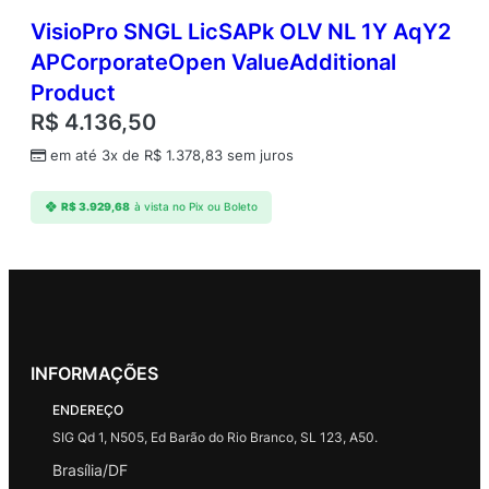
VisioPro SNGL LicSAPk OLV NL 1Y AqY2
APCorporateOpen ValueAdditional
Product
R$
4.136,50
em até 3x de
R$
1.378,83
sem juros
R$
3.929,68
à vista no Pix ou Boleto
INFORMAÇÕES
ENDEREÇO
SIG Qd 1, N505, Ed Barão do Rio Branco, SL 123, A50.
Brasília/DF