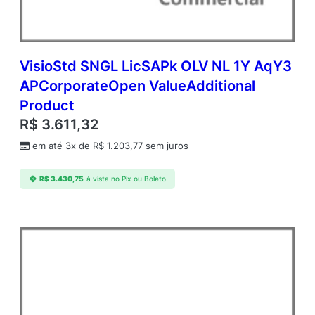
A
c
a
d
e
VisioStd SNGL LicSAPk OLV NL 1Y AqY3
m
APCorporateOpen ValueAdditional
i
Product
c
O
R$
3.611,32
p
em até 3x de
R$
1.203,77
sem juros
e
n
V
R$
3.430,75
à vista no Pix ou Boleto
a
l
u
e
q
u
a
n
t