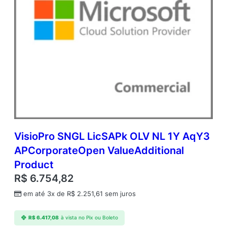
VisioPro SNGL LicSAPk OLV NL 1Y AqY3
APCorporateOpen ValueAdditional
Product
R$
6.754,82
em até 3x de
R$
2.251,61
sem juros
R$
6.417,08
à vista no Pix ou Boleto