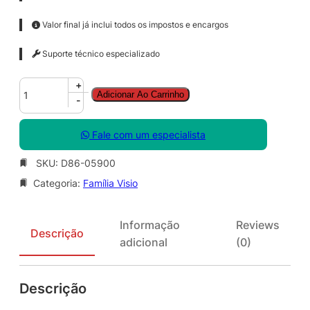
Valor final já inclui todos os impostos e encargos
Suporte técnico especializado
V
+
Adicionar Ao Carrinho
i
-
s
i
Fale com um especialista
o
S
SKU:
D86-05900
t
Categoria:
Família Visio
d
S
N
Informação
Reviews
G
Descrição
adicional
(0)
L
L
i
Descrição
c
S